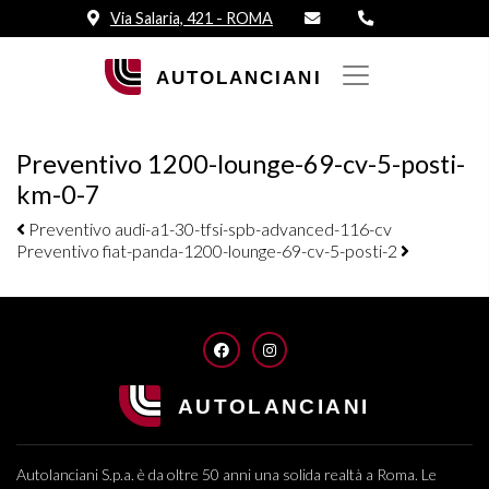
Via Salaria, 421 - ROMA
Preventivo 1200-lounge-69-cv-5-posti-
km-0-7
Navigazione elementi
Preventivo audi-a1-30-tfsi-spb-advanced-116-cv
Preventivo fiat-panda-1200-lounge-69-cv-5-posti-2
FACEBOOK
INSTAGRAM
Autolanciani S.p.a. è da oltre 50 anni una solida realtà a Roma. Le