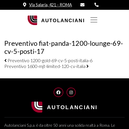
Via Salaria, 421 - ROMA
Preventivo fiat-panda-1200-lounge-69-
cv-5-posti-17
Navigazione elementi
Preventivo 1200-gold-69-cv-5-posti-italia-6
Preventivo 1600-mjt-limited-120-cv-italia
FACEBOOK
INSTAGRAM
Autolanciani S.p.a. è da oltre 50 anni una solida realtà a Roma. Le