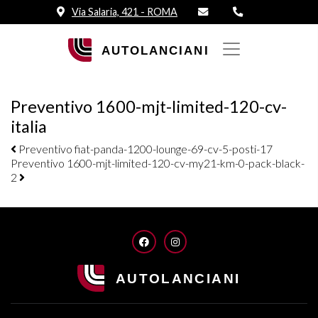
Via Salaria, 421 - ROMA
Preventivo 1600-mjt-limited-120-cv-
italia
Navigazione elementi
Preventivo fiat-panda-1200-lounge-69-cv-5-posti-17
Preventivo 1600-mjt-limited-120-cv-my21-km-0-pack-black-
2
FACEBOOK
INSTAGRAM