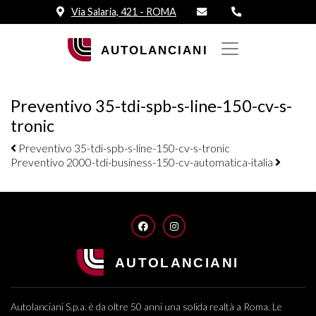
Via Salaria, 421 - ROMA
Preventivo 35-tdi-spb-s-line-150-cv-s-
tronic
Navigazione elementi
Preventivo 35-tdi-spb-s-line-150-cv-s-tronic
Preventivo 2000-tdi-business-150-cv-automatica-italia
FACEBOOK
INSTAGRAM
Autolanciani S.p.a. è da oltre 50 anni una solida realtà a Roma. Le