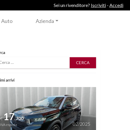
Sei un rivenditore?
Iscriviti
-
Accedi
 Auto
Azienda
rca
rca
imi arrivi
i dettagli
17
.700
€
02/2025
IVA esposta