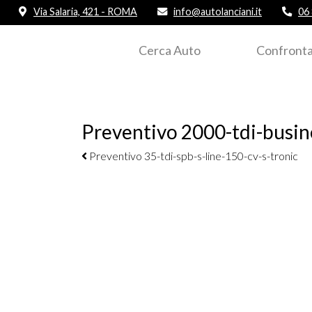
Via Salaria, 421 - ROMA
info@autolanciani.it
06
Cerca Auto
Confronta
Preventivo 2000-tdi-busin
Navigazione elementi
Preventivo 35-tdi-spb-s-line-150-cv-s-tronic