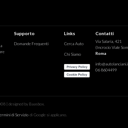
Supporto
Links
Contatti
Via Salaria, 421
Domande Frequenti
Cerca Auto
 a
(Incrocio Viale Som
pre
Roma
Chi Siamo
info@autolanciani.i
06 8604499
08 | designed by Baasbox.
ermini di Servizio
di Google si applicano.