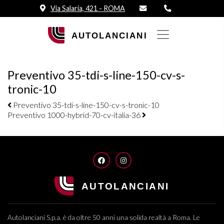
Via Salaria, 421 - ROMA
Preventivo 35-tdi-s-line-150-cv-s-
tronic-10
Navigazione elementi
Preventivo 35-tdi-s-line-150-cv-s-tronic-10
Preventivo 1000-hybrid-70-cv-italia-36
FACEBOOK
INSTAGRAM
Autolanciani S.p.a. è da oltre 50 anni una solida realtà a Roma. Le