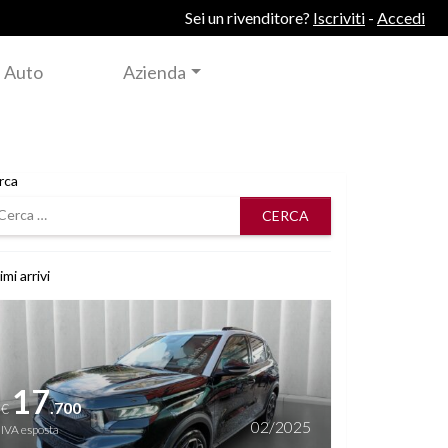
Sei un rivenditore?
Iscriviti
-
Accedi
 Auto
Azienda
rca
rca
imi arrivi
i dettagli
17
.700
€
02/2025
IVA esposta