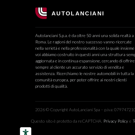
Autolanciani S.p.a. è da oltre 50 anni una solida realtà a
Roma. Le ragioni del nostro successo vanno ricercate
nella serietà e nella professionalità con la quale insieme
voi abbiamo costruito in questi anni una struttura sem
aggiornata e in continua espansione, cercando di offrire
sempre al cliente un accurato servizio di vendita e
assistenza. Ricerchiamo le nostre automobili in tutta la
comunità europea, per poter offrire ai nostri clienti
prodotti di qualità.
2026 © Copyright AutoLanciani Spa – p.iva: 079747210
Questo sito è protetto da reCAPTCHA.
Privacy Policy
e
T