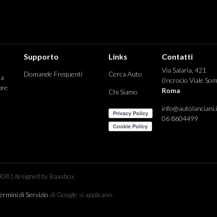
Supporto
Links
Contatti
Via Salaria, 421
Domande Frequenti
Cerca Auto
 a
(Incrocio Viale Som
pre
Roma
Chi Siamo
info@autolanciani.i
06 8604499
08 | designed by Baasbox.
ermini di Servizio
di Google si applicano.