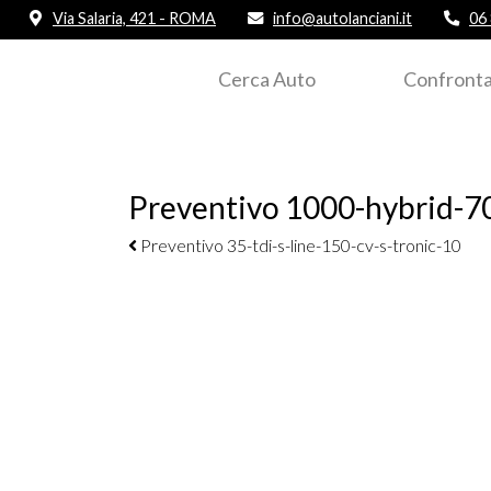
Via Salaria, 421 - ROMA
info@autolanciani.it
06
Cerca Auto
Confronta
Preventivo 1000-hybrid-70
Navigazione elementi
Preventivo 35-tdi-s-line-150-cv-s-tronic-10