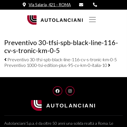
Via Salaria, 421 - ROMA
Preventivo 30-tfsi-spb-black-line-116-
cv-s-tronic-km-0-5
Navigazione elementi
Preventivo 30-tfsi-spb-black-line-116-cv-s-tronic-km-0-5
Preventivo 1000-tsi-edition-plus-95-cv-km-0-italia-10
FACEBOOK
INSTAGRAM
Autolanciani S.p.a. è da oltre 50 anni una solida realtà a Roma. Le