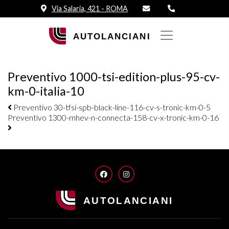
Via Salaria, 421 - ROMA
Preventivo 1000-tsi-edition-plus-95-cv-
km-0-italia-10
Navigazione elementi
Preventivo 30-tfsi-spb-black-line-116-cv-s-tronic-km-0-5
Preventivo 1300-mhev-n-connecta-158-cv-x-tronic-km-0-16
FACEBOOK
INSTAGRAM