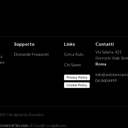
Supporto
Links
Contatti
Via Salaria, 421
Domande Frequenti
Cerca Auto
 a
(Incrocio Viale Som
pre
Roma
Chi Siamo
info@autolanciani.i
06 8604499
08 | designed by Baasbox.
ermini di Servizio
di Google si applicano.