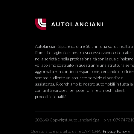
Autolanciani S.p.a. è da oltre 50 anni una solida realtà a
Roma. Le ragioni del nostro successo vanno ricercate
nella serietà e nella professionalità con la quale insieme
voi abbiamo costruito in questi anni una struttura sem
aggiornata e in continua espansione, cercando di offrire
sempre al cliente un accurato servizio di vendita e
assistenza. Ricerchiamo le nostre automobili in tutta la
comunità europea, per poter offrire ai nostri clienti
prodotti di qualità.
2026 © Copyright AutoLanciani Spa – p.iva: 079747210
Questo sito è protetto da reCAPTCHA.
Privacy Policy
e
T