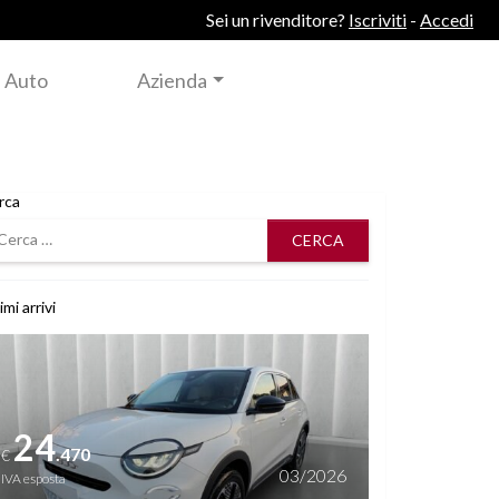
Sei un rivenditore?
Iscriviti
-
Accedi
 Auto
Azienda
rca
rca
imi arrivi
i dettagli
24
.470
€
03/2026
IVA esposta