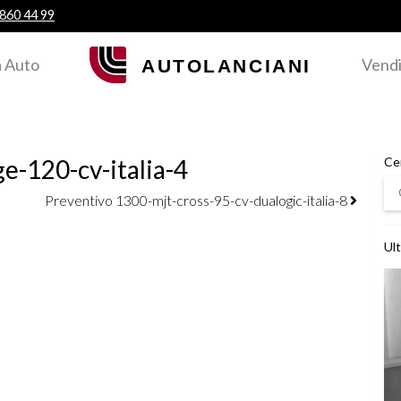
 860 44 99
 Auto
Vendi
e-120-cv-italia-4
Ce
Ce
Preventivo 1300-mjt-cross-95-cv-dualogic-italia-8
Ult
Ved