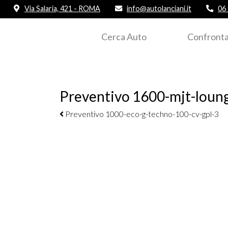
Via Salaria, 421 - ROMA
info@autolanciani.it
06
Cerca Auto
Confronta
Preventivo 1600-mjt-loung
Navigazione elementi
Preventivo 1000-eco-g-techno-100-cv-gpl-3