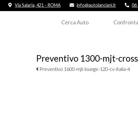
Via Salaria, 421 - ROMA
info@autolanciani.it
06
Cerca Auto
Confronta
Preventivo 1300-mjt-cross-
Navigazione elementi
Preventivo 1600-mjt-lounge-120-cv-italia-4