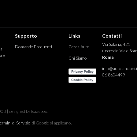
Supporto
Links
Contatti
Via Salaria, 421
Domande Frequenti
Cerca Auto
 a
(Incrocio Viale Som
pre
Roma
Chi Siamo
info@autolanciani.i
06 8604499
08 | designed by Baasbox.
ermini di Servizio
di Google si applicano.