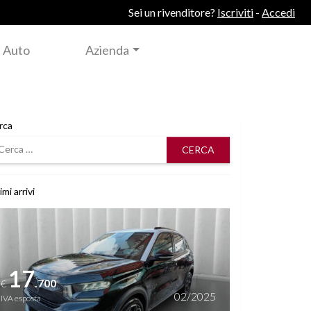
Sei un rivenditore?
Iscriviti
-
Accedi
 Auto
Azienda
rca
rca
imi arrivi
i dettagli
17
.700
€
02/2025
IVA esposta