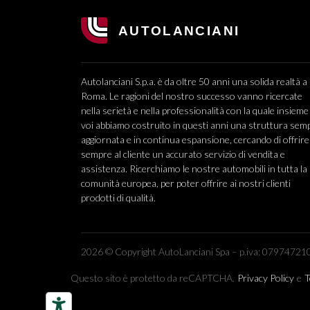
Autolanciani S.p.a. è da oltre 50 anni una solida realtà a
Roma. Le ragioni del nostro successo vanno ricercate
nella serietà e nella professionalità con la quale insieme
voi abbiamo costruito in questi anni una struttura sem
aggiornata e in continua espansione, cercando di offrire
sempre al cliente un accurato servizio di vendita e
assistenza. Ricerchiamo le nostre automobili in tutta la
comunità europea, per poter offrire ai nostri clienti
prodotti di qualità.
2026 © Copyright AutoLanciani Spa – p.iva: 079747210
Questo sito è protetto da reCAPTCHA.
Privacy Policy
e
T