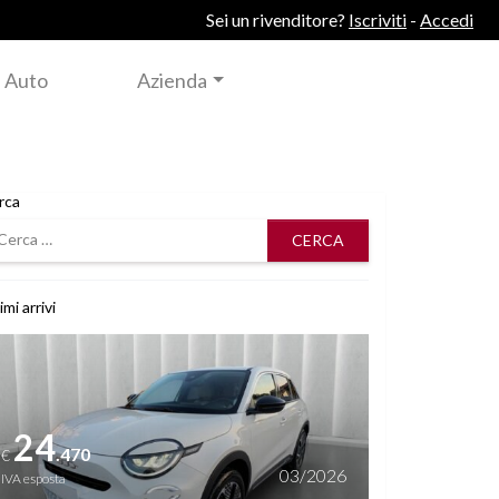
Sei un rivenditore?
Iscriviti
-
Accedi
 Auto
Azienda
rca
rca
imi arrivi
i dettagli
24
.470
€
03/2026
IVA esposta