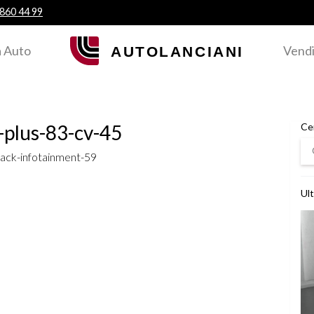
 860 44 99
 Auto
Vendi
-plus-83-cv-45
Ce
Ce
ack-infotainment-59
Ult
Ved