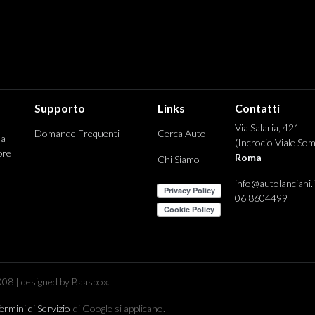
Supporto
Links
Contatti
Via Salaria, 421
Domande Frequenti
Cerca Auto
 a
(Incrocio Viale Som
pre
Roma
Chi Siamo
info@autolanciani.i
06 8604499
08 | designed by Baasbox.
ermini di Servizio
di Google si applicano.