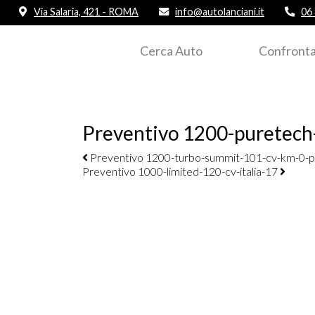
Via Salaria, 421 - ROMA
info@autolanciani.it
06
Cerca Auto
Confronta
Preventivo 1200-puretech
Navigazione elementi
Preventivo 1200-turbo-summit-101-cv-km-0-p
Preventivo 1000-limited-120-cv-italia-17