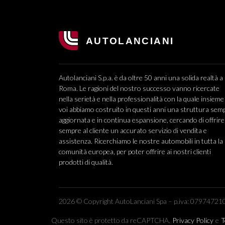
Autolanciani S.p.a. è da oltre 50 anni una solida realtà a
Roma. Le ragioni del nostro successo vanno ricercate
nella serietà e nella professionalità con la quale insieme
voi abbiamo costruito in questi anni una struttura sem
aggiornata e in continua espansione, cercando di offrire
sempre al cliente un accurato servizio di vendita e
assistenza. Ricerchiamo le nostre automobili in tutta la
comunità europea, per poter offrire ai nostri clienti
prodotti di qualità.
2026 © Copyright AutoLanciani Spa – p.iva: 079747210
Questo sito è protetto da reCAPTCHA.
Privacy Policy
e
T