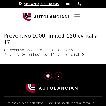
Via Salaria, 421 - ROMA
Preventivo 1000-limited-120-cv-italia-
17
Navigazione elementi
Preventivo 1200-puretech-plus-83-cv-45
Preventivo 30-tdi-business-116-cv-s-tronic-italia
FACEBOOK
INSTAGRAM
Autolanciani S.p.a. è da oltre 50 anni una solida realtà a Roma. Le