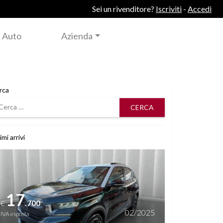
Sei un rivenditore?
Iscriviti
-
Accedi
 Auto
Azienda
rca
rca
imi arrivi
i dettagli
17
.700
€
02/2025
IVA esposta