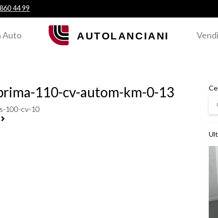
 860 44 99
 Auto
Vendi
prima-110-cv-autom-km-0-13
Ce
Ce
s-100-cv-10
9
Ult
Ved