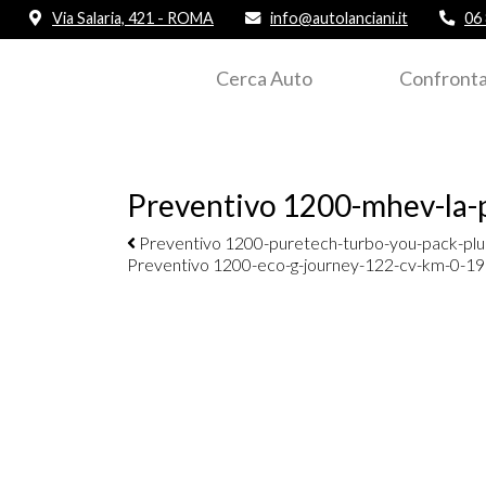
Via Salaria, 421 - ROMA
info@autolanciani.it
06
Cerca Auto
Confronta
Preventivo 1200-mhev-la-
Navigazione elementi
Preventivo 1200-puretech-turbo-you-pack-plu
Preventivo 1200-eco-g-journey-122-cv-km-0-1