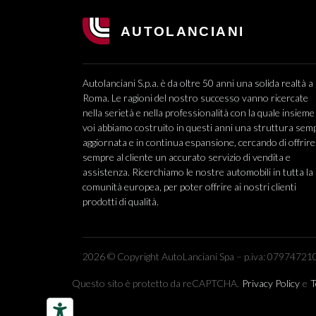
Autolanciani S.p.a. è da oltre 50 anni una solida realtà a
Roma. Le ragioni del nostro successo vanno ricercate
nella serietà e nella professionalità con la quale insieme
voi abbiamo costruito in questi anni una struttura sem
aggiornata e in continua espansione, cercando di offrire
sempre al cliente un accurato servizio di vendita e
assistenza. Ricerchiamo le nostre automobili in tutta la
comunità europea, per poter offrire ai nostri clienti
prodotti di qualità.
2026 © Copyright AutoLanciani Spa – p.iva: 079747210
Questo sito è protetto da reCAPTCHA.
Privacy Policy
e
T