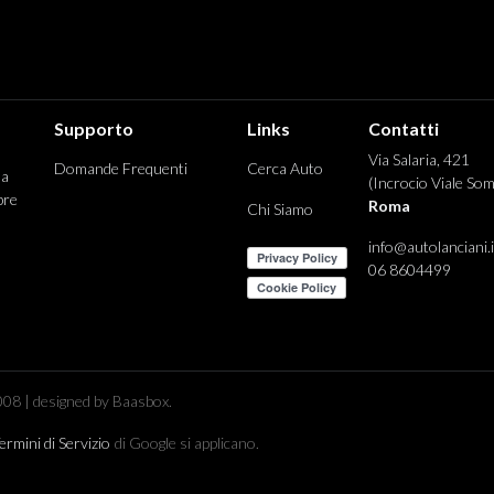
Supporto
Links
Contatti
Via Salaria, 421
Domande Frequenti
Cerca Auto
 a
(Incrocio Viale Som
pre
Roma
Chi Siamo
info@autolanciani.i
06 8604499
08 | designed by Baasbox.
ermini di Servizio
di Google si applicano.