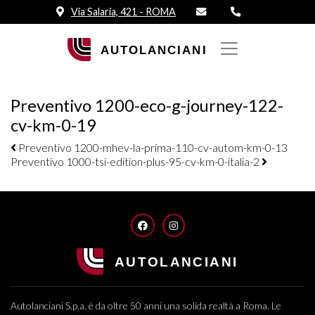
Via Salaria, 421 - ROMA
Preventivo 1200-eco-g-journey-122-
cv-km-0-19
Navigazione elementi
Preventivo 1200-mhev-la-prima-110-cv-autom-km-0-13
Preventivo 1000-tsi-edition-plus-95-cv-km-0-italia-2
FACEBOOK
INSTAGRAM
Autolanciani S.p.a. è da oltre 50 anni una solida realtà a Roma. Le