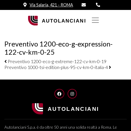
Via Salaria, 421 - ROMA
Preventivo 1200-eco-g-expression-
122-cv-km-0-25
Navigazione elementi
Preventivo 1200-eco-g-extreme-122-cv-km-0-19
Preventivo 1000-tsi-edition-plus-95-cv-km-0-italia-4
FACEBOOK
INSTAGRAM
Autolanciani S.p.a. è da oltre 50 anni una solida realtà a Roma. Le