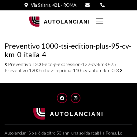
Via Salaria, 421 - ROMA
Preventivo 1000-tsi-edition-plus-95-cv-
km-0-italia-4
Navigazione elementi
Preventivo 1200-eco-g-expression-122-cv-km-0-25
Preventivo 1200-mhev-la-prima-110-cv-autom-km-0-3
FACEBOOK
INSTAGRAM
Autolanciani S.p.a. è da oltre 50 anni una solida realtà a Roma. Le