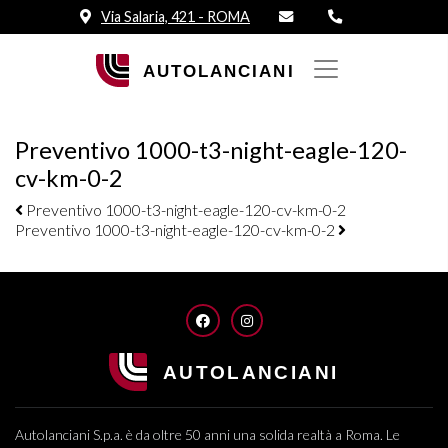
Via Salaria, 421 - ROMA
Preventivo 1000-t3-night-eagle-120-
cv-km-0-2
Navigazione elementi
Preventivo 1000-t3-night-eagle-120-cv-km-0-2
Preventivo 1000-t3-night-eagle-120-cv-km-0-2
FACEBOOK
INSTAGRAM
Autolanciani S.p.a. è da oltre 50 anni una solida realtà a Roma. Le