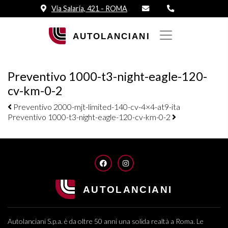
Via Salaria, 421 - ROMA
Preventivo 1000-t3-night-eagle-120-
cv-km-0-2
Navigazione elementi
Preventivo 2000-mjt-limited-140-cv-4×4-at9-ita
Preventivo 1000-t3-night-eagle-120-cv-km-0-2
FACEBOOK
INSTAGRAM
Autolanciani S.p.a. è da oltre 50 anni una solida realtà a Roma. Le