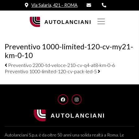
Via Salaria, 421 - ROMA
Preventivo 1000-limited-120-cv-my21-
km-0-10
Navigazione elementi
Preventivo 2200-td-veloce-210-cv-q4-at8-km-0-6
Preventivo 1000-limited-120-cv-pack-led-5
FACEBOOK
INSTAGRAM
Autolanciani S.p.a. è da oltre 50 anni una solida realtà a Roma. Le