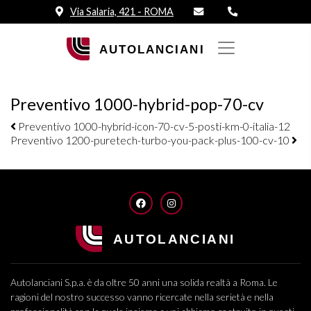
Via Salaria, 421 - ROMA
Preventivo 1000-hybrid-pop-70-cv
Navigazione elementi
Preventivo 1000-hybrid-icon-70-cv-5-posti-km-0-italia-12
Preventivo 1200-puretech-turbo-you-pack-plus-100-cv-10
FACEBOOK
INSTAGRAM
Autolanciani S.p.a. è da oltre 50 anni una solida realtà a Roma. Le
ragioni del nostro successo vanno ricercate nella serietà e nella