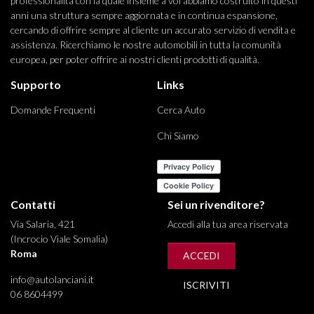
professionalità con la quale insieme a voi abbiamo costruito in questi
anni una struttura sempre aggiornata e in continua espansione,
cercando di offrire sempre al cliente un accurato servizio di vendita e
assistenza. Ricerchiamo le nostre automobili in tutta la comunità
europea, per poter offrire ai nostri clienti prodotti di qualità.
Supporto
Links
Domande Frequenti
Cerca Auto
Chi Siamo
Contatti
Sei un rivenditore?
Via Salaria, 421
Accedi alla tua area riservata
(Incrocio Viale Somalia)
Roma
ACCEDI
info@autolanciani.it
ISCRIVITI
06 8604499