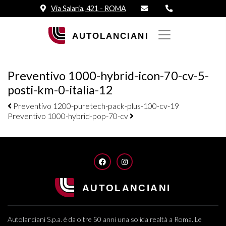
Via Salaria, 421 - ROMA
Preventivo 1000-hybrid-icon-70-cv-5-
posti-km-0-italia-12
Navigazione elementi
Preventivo 1200-puretech-pack-plus-100-cv-19
Preventivo 1000-hybrid-pop-70-cv
FACEBOOK
INSTAGRAM
Autolanciani S.p.a. è da oltre 50 anni una solida realtà a Roma. Le