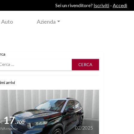
Sei un rivenditore?
Iscriviti
-
Accedi
 Auto
Azienda
rca
rca
imi arrivi
i dettagli
17
.700
€
02/2025
IVA esposta