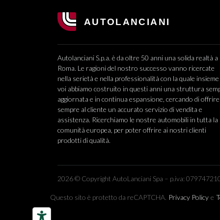
Autolanciani S.p.a. è da oltre 50 anni una solida realtà a
Roma. Le ragioni del nostro successo vanno ricercate
nella serietà e nella professionalità con la quale insieme
voi abbiamo costruito in questi anni una struttura sem
aggiornata e in continua espansione, cercando di offrire
sempre al cliente un accurato servizio di vendita e
assistenza. Ricerchiamo le nostre automobili in tutta la
comunità europea, per poter offrire ai nostri clienti
prodotti di qualità.
2026 © Copyright AutoLanciani Spa – p.iva: 079747210
Questo sito è protetto da reCAPTCHA.
Privacy Policy
e
T