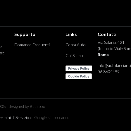
Supporto
Links
Contatti
Via Salaria, 421
Domande Frequenti
Cerca Auto
 a
(Incrocio Viale Som
pre
Roma
Chi Siamo
info@autolanciani.i
06 8604499
08 | designed by Baasbox.
ermini di Servizio
di Google si applicano.