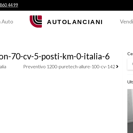
 860 44 99
 Auto
Vendi
n-70-cv-5-posti-km-0-italia-6
Ce
Ce
alia
Preventivo 1200-puretech-allure-100-cv-142
Ult
Ved