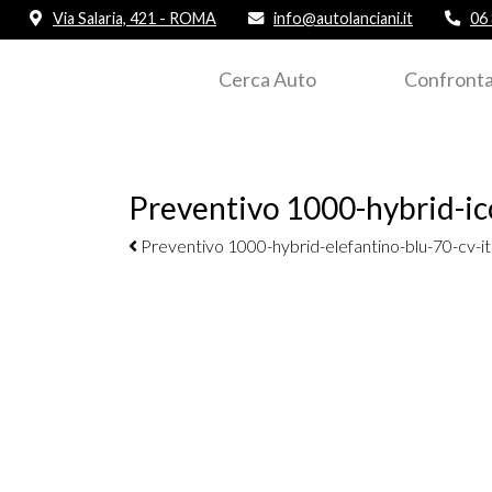
Via Salaria, 421 - ROMA
info@autolanciani.it
06
Cerca Auto
Confronta
Preventivo 1000-hybrid-ico
Navigazione elementi
Preventivo 1000-hybrid-elefantino-blu-70-cv-it