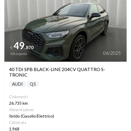
49
.870
€
06/2025
IVA esposta
40 TDI SPB BLACK-LINE 204CV QUATTRO S-
TRONIC
AUDI
Q5
Chilometri
26.735 km
Alimentazione
Ibrido (Gasolio/Elettrico)
Cilindrata
1.968