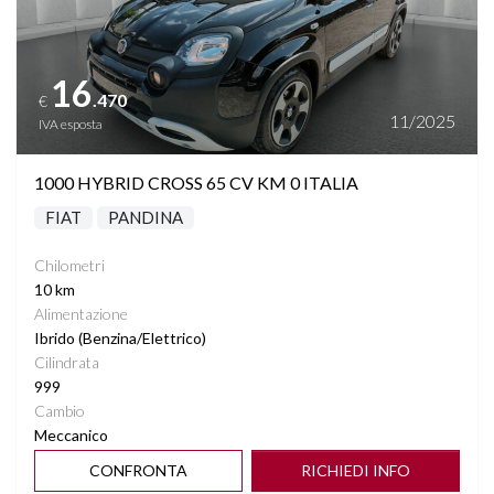
16
.470
€
11/2025
IVA esposta
1000 HYBRID CROSS 65 CV KM 0 ITALIA
FIAT
PANDINA
Chilometri
10 km
Alimentazione
Ibrido (Benzina/Elettrico)
Cilindrata
999
Cambio
Meccanico
CONFRONTA
RICHIEDI INFO