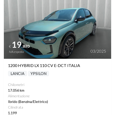
19
.870
€
03/2025
IVA esposta
1200 HYBRID LX 110 CV E-DCT ITALIA
LANCIA
YPSILON
Chilometri
17.056 km
Alimentazione
Ibrido (Benzina/Elettrico)
Cilindrata
1.199