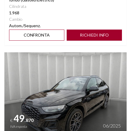
Cilindrata
1.968
Cambio
Autom./Sequenz.
CONFRONTA
RICHIEDI INFO
Vedi dettagli
49
.870
€
06/2025
IVA esposta