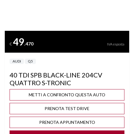
APPLE CARPLAY & ANDROID AUTO
ANELLI AUDI E LOGO IN NERO
49
.470
€
IVA esposta
AUDI PHONE BOX
AUDI
Q5
AUDI PRE SENSE
40 TDI SPB BLACK-LINE 204CV
BLIND SPOT ASSIST
QUATTRO S-TRONIC
BLUETOOTH
METTI A CONFRONTO QUESTA AUTO
PRENOTA TEST DRIVE
BRACCIOLO
PRENOTA APPUNTAMENTO
BRACCIOLO POSTERIORE