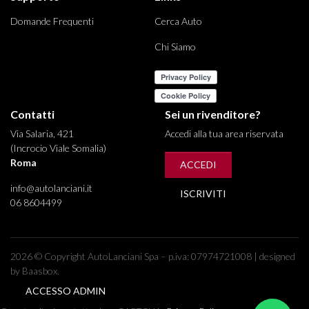
Domande Frequenti
Cerca Auto
Chi Siamo
Contatti
Sei un rivenditore?
Via Salaria, 421
Accedi alla tua area riservata
(Incrocio Viale Somalia)
Roma
ACCEDI
info@autolanciani.it
ISCRIVITI
06 8604499
2026 © Copyright AutoLanciani Spa – p.iva: 07974721008 | designed
by Baasbox.
ACCESSO ADMIN