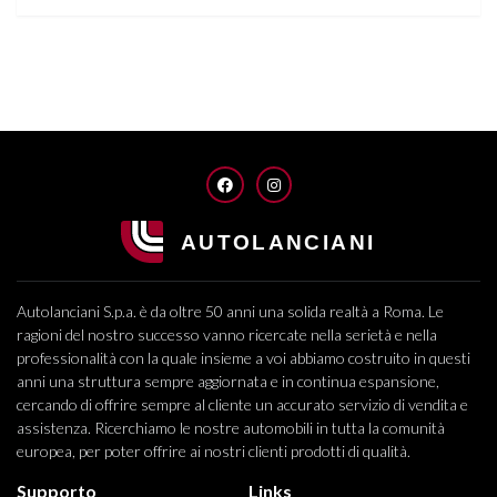
FACEBOOK
INSTAGRAM
Autolanciani S.p.a. è da oltre 50 anni una solida realtà a Roma. Le
ragioni del nostro successo vanno ricercate nella serietà e nella
professionalità con la quale insieme a voi abbiamo costruito in questi
anni una struttura sempre aggiornata e in continua espansione,
cercando di offrire sempre al cliente un accurato servizio di vendita e
assistenza. Ricerchiamo le nostre automobili in tutta la comunità
europea, per poter offrire ai nostri clienti prodotti di qualità.
Supporto
Links