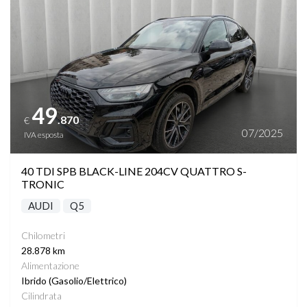
49
.870
€
07/2025
IVA esposta
40 TDI SPB BLACK-LINE 204CV QUATTRO S-
TRONIC
AUDI
Q5
Chilometri
28.878 km
Alimentazione
Ibrido (Gasolio/Elettrico)
Cilindrata