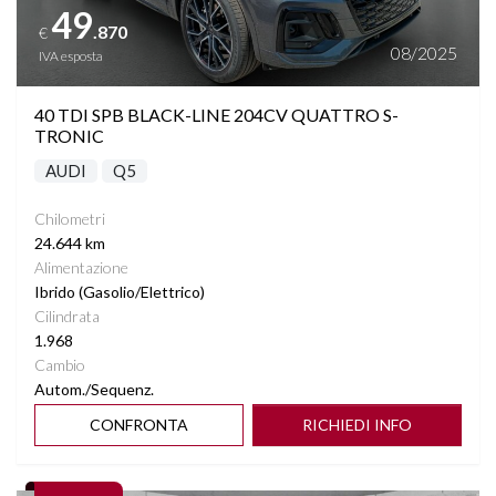
49
.870
€
NAVIGAZIONE PLUS MMI
08/2025
IVA esposta
PACK OTTICO NERO
40 TDI SPB BLACK-LINE 204CV QUATTRO S-
TRONIC
PACK S-LINE INTERNO ED ESTERNO
AUDI
Q5
PARKTRONIC ANTERIORE E POSTERIORE
Chilometri
24.644 km
Alimentazione
PINZE FRENI ROSSE
Ibrido (Gasolio/Elettrico)
Cilindrata
SEDILI REGOLABILI IN ALTEZZA
1.968
Cambio
SEDILI RISCALDABILI
Autom./Sequenz.
CONFRONTA
RICHIEDI INFO
SEDILI TRISDOPPIABILI