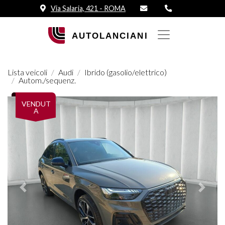
Via Salaria, 421 - ROMA
Lista veicoli
Audi
Ibrido (gasolio/elettrico)
Autom./sequenz.
VENDUT
A
Prededente
Succes