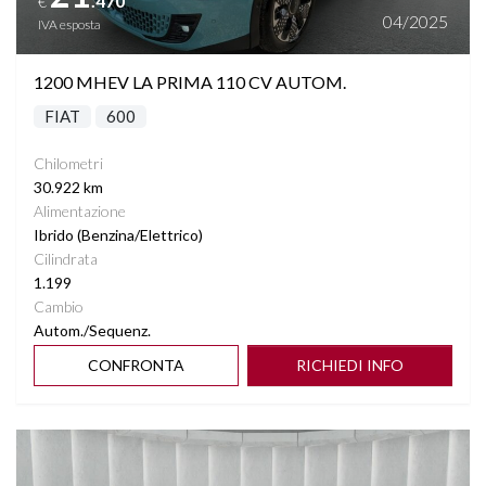
.470
€
04/2025
IVA esposta
1200 MHEV LA PRIMA 110 CV AUTOM.
FIAT
600
Chilometri
30.922 km
Alimentazione
Ibrido (Benzina/Elettrico)
Cilindrata
1.199
Cambio
Autom./Sequenz.
CONFRONTA
RICHIEDI INFO
Vedi dettagli