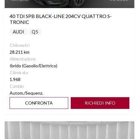
40 TDI SPB BLACK-LINE 204CV QUATTRO S-
TRONIC
AUDI
Q5
Chilometri
28.211 km
Alimentazione
Ibrido (Gasolio/Elettrico)
Cilindrata
1.968
Cambio
Autom./Sequenz.
CONFRONTA
RICHIEDI INFO
Vedi dettagli