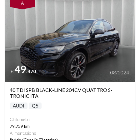
A
49
.470
€
08/2024
40 TDI SPB BLACK-LINE 204CV QUATTRO S-
TRONIC ITA
AUDI
Q5
Chilometri
79.739 km
Alimentazione
Ibrido (Gasolio/Elettrico)