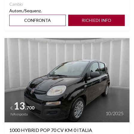
Cambio
Autom./Sequenz.
CONFRONTA
RICHIEDI INFO
Vedi dettagli
13
.700
€
10/2025
IVA esposta
1000 HYBRID POP 70 CV KM 0 ITALIA