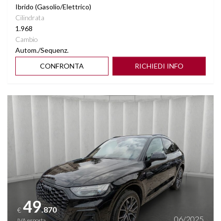
Ibrido (Gasolio/Elettrico)
Cilindrata
TRAZIONE INTEGRALE
1.968
Cambio
VANO PORTABAGAGLI AUTOMATICO
Autom./Sequenz.
CONFRONTA
RICHIEDI INFO
VETRI SCURI
VIRTUAL COCKPIT
Vedi dettagli
VOLANTE MULTIFUNZ. SPORTIVO IN PELLE
49
.870
€
06/2025
IVA esposta