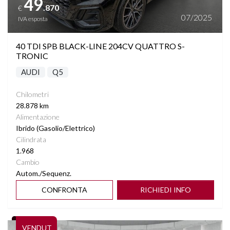
49
.870
€
07/2025
IVA esposta
40 TDI SPB BLACK-LINE 204CV QUATTRO S-
TRONIC
AUDI
Q5
Chilometri
28.878 km
Alimentazione
Ibrido (Gasolio/Elettrico)
Cilindrata
1.968
Cambio
Autom./Sequenz.
CONFRONTA
RICHIEDI INFO
Vedi dettagli
VENDUT