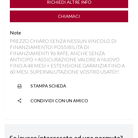
RICHIEDI ALTRE INFO
CAMBIO AUTOMATICO/SEQUENZIALE
CHIAMACI
CAMBIO F1 AL VOLANTE
Note
PREZZO CHIARO SENZA NESSUN VINCOLO DI
CERCHI "21
FINANZIAMENTO! POSSIBILITÀ DI
FINANZIAMENTI 96 RATE, ANCHE SENZA
CLIMA AUTOMATICO TRIZONA
ANTICIPO + ASSICURAZIONE VALORE A NUOVO
FINO A 48 MESI + ESTENSIONE GARANZIA FINO A
60 MESI. SUPERVALUTAZIONE VOSTRO USATO!!
COMPUTER DI BORDO
STAMPA SCHEDA
CONTROLLO TRAZIONE
CONDIVIDI CON UN AMICO
CRUISE CONTROL
DISATTIVAZIONE AIRBAG LATO PASSEGGERO