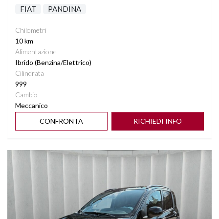
FIAT
PANDINA
Chilometri
10 km
Alimentazione
Ibrido (Benzina/Elettrico)
Cilindrata
999
Cambio
Meccanico
CONFRONTA
RICHIEDI INFO
Vedi dettagli