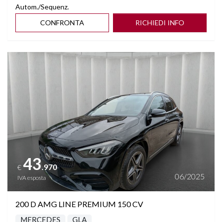
Autom./Sequenz.
CONFRONTA
RICHIEDI INFO
Vedi dettagli
43
.970
€
06/2025
IVA esposta
200 D AMG LINE PREMIUM 150 CV
MERCEDES
GLA