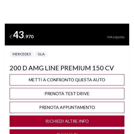
BLUETOOTH
BRACCIOLO
43
.970
€
IVA esposta
CAMBIO AUTOMATICO/SEQUENZIALE
MERCEDES
GLA
CAMBIO F1 AL VOLANTE
200 D AMG LINE PREMIUM 150 CV
CERCHI "19
METTI A CONFRONTO QUESTA AUTO
CLIMA AUTOMATICO BIZONA
PRENOTA TEST DRIVE
COMPUTER DI BORDO
PRENOTA APPUNTAMENTO
CONTROLLO PRESSIONE PNEUMATICI
RICHIEDI ALTRE INFO