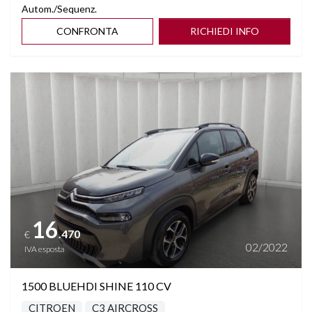
Autom./Sequenz.
CONFRONTA
RICHIEDI INFO
Vedi dettagli
16
.470
€
02/2022
IVA esposta
1500 BLUEHDI SHINE 110 CV
CITROEN
C3 AIRCROSS