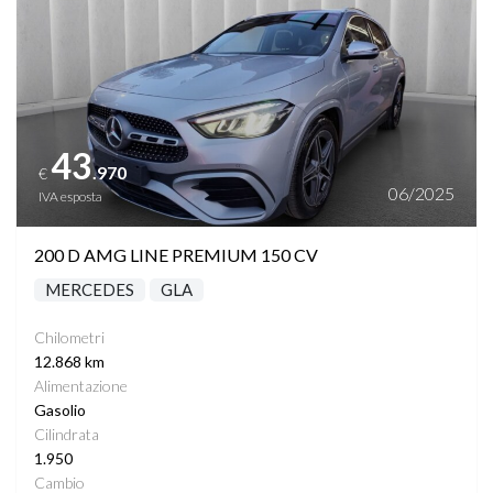
43
.970
€
06/2025
IVA esposta
200 D AMG LINE PREMIUM 150 CV
MERCEDES
GLA
Chilometri
12.868 km
Alimentazione
Gasolio
Cilindrata
1.950
Cambio