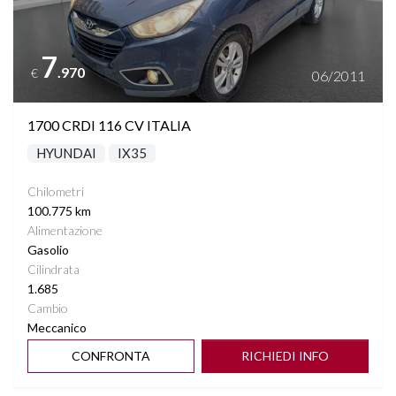
7
.970
€
06/2011
1700 CRDI 116 CV ITALIA
HYUNDAI
IX35
Chilometri
100.775 km
Alimentazione
Gasolio
Cilindrata
1.685
Cambio
Meccanico
CONFRONTA
RICHIEDI INFO