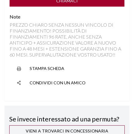
CONTROLLO TRAZIONE
CHIAMACI
Note
CROMATURE
PREZZO CHIARO SENZA NESSUN VINCOLO DI
FINANZIAMENTO! POSSIBILITÀ DI
DISATTIVAZIONE AIRBAG LATO PASSEGGERO
FINANZIAMENTI 96 RATE, ANCHE SENZA
ANTICIPO + ASSICURAZIONE VALORE A NUOVO
DYNAMIC SELECT
FINO A 48 MESI + ESTENSIONE GARANZIA FINO A
60 MESI. SUPERVALUTAZIONE VOSTRO USATO!!
FARI LED HIGH PERFORMANCE
STAMPA SCHEDA
FRENATA DI EMERGENZA
CONDIVIDI CON UN AMICO
INGRESSI USB
INTERNI IN PELLE/ALCANTARA
Se invece interessato ad una permuta?
ISOFIX
VIENI A TROVARCI IN CONCESSIONARIA