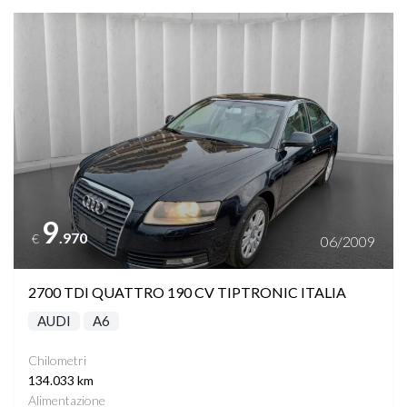
Vedi dettagli
9
.970
€
06/2009
2700 TDI QUATTRO 190 CV TIPTRONIC ITALIA
AUDI
A6
Chilometri
134.033 km
Alimentazione