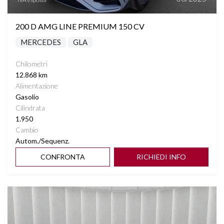
SEDILI RISCALDABILI
200 D AMG LINE PREMIUM 150 CV
SEDILI TRISDOPPIABILI
MERCEDES
GLA
SENSORI LUCI
Chilometri
12.868 km
SPECCHIETTI ELETTRICI RICHIUDIBILI
Alimentazione
Gasolio
Cilindrata
SPECCHIETTO RETROVISORE FOTOCROMATICO
1.950
Cambio
START&STOP
Autom./Sequenz.
CONFRONTA
RICHIEDI INFO
STEREO CON MONITOR TOUCHSCREEN MBUX
SUPPORTO LOMBARE
Vedi dettagli
TASCHE SU RETROSCHIENALI SEDILI