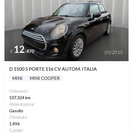
12
.470
€
03/2015
D 1500 5 PORTE 116 CV AUTOM. ITALIA
MINI
MINI COOPER
Chilometri
107.324 km
Alimentazione
Gasolio
Cilindrata
1.496
Cambio