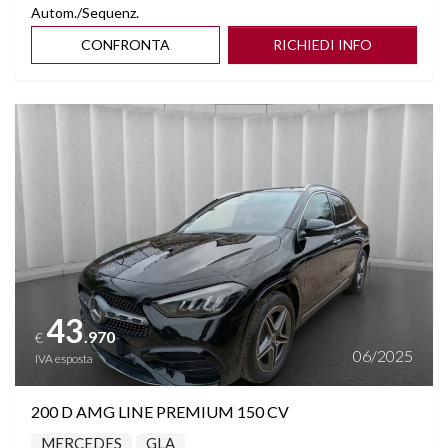
Autom./Sequenz.
CONFRONTA
RICHIEDI INFO
Vedi dettagli
43
.970
€
06/2025
IVA esposta
200 D AMG LINE PREMIUM 150 CV
MERCEDES
GLA