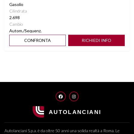
Gasolio
Cilindrata
2.698
Cambio
Autom./Sequenz.
CONFRONTA
RICHIEDI INFO
FACEBOOK
INSTAGRAM
Autolanciani S.p.a. è da oltre 50 anni una solida realtà a Roma. Le