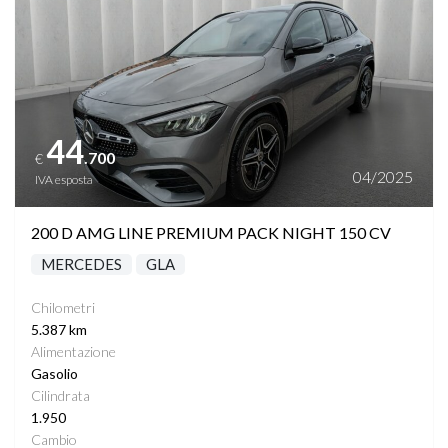
TELECAMERA POSTERIORE
TEMPOMAT
44
VANO PORTABAGAGLI AUTOMATICO CON SENSORE
.700
€
PIEDE
04/2025
IVA esposta
VETRI SCURI
200 D AMG LINE PREMIUM PACK NIGHT 150 CV
MERCEDES
GLA
VOLANTE MULTIFUNZIONE
Chilometri
PHONE CHARGING
5.387 km
Alimentazione
Gasolio
Cilindrata
1.950
Cambio