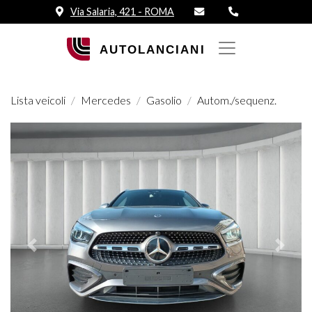
Via Salaria, 421 - ROMA
Lista veicoli
Mercedes
Gasolio
Autom./sequenz.
Prededente
Succes