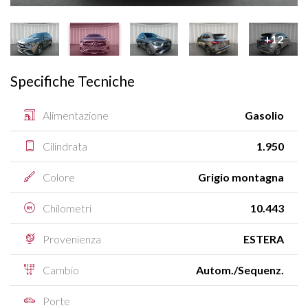
+12
Specifiche Tecniche
Alimentazione
Gasolio
Cilindrata
1.950
Colore
Grigio montagna
Chilometri
10.443
Provenienza
ESTERA
Cambio
Autom./Sequenz.
Porte