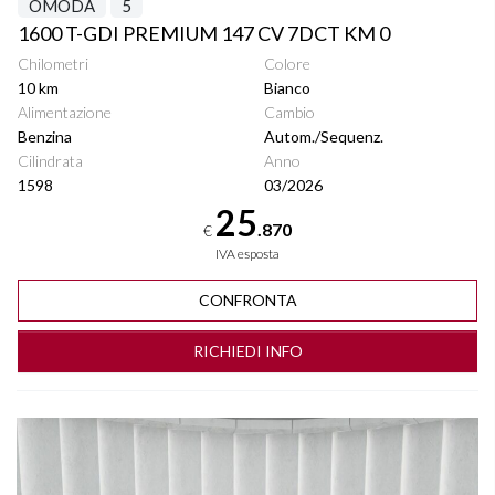
OMODA
5
1600 T-GDI PREMIUM 147 CV 7DCT KM 0
Chilometri
Colore
10 km
Bianco
Alimentazione
Cambio
Benzina
Autom./Sequenz.
Cilindrata
Anno
1598
03/2026
25
.870
€
IVA esposta
CONFRONTA
RICHIEDI INFO
Vedi dettagli