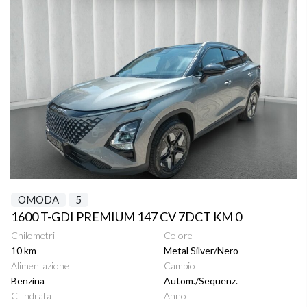
OMODA
5
1600 T-GDI PREMIUM 147 CV 7DCT KM 0
Chilometri
Colore
10 km
Metal Silver/Nero
Alimentazione
Cambio
Benzina
Autom./Sequenz.
Cilindrata
Anno