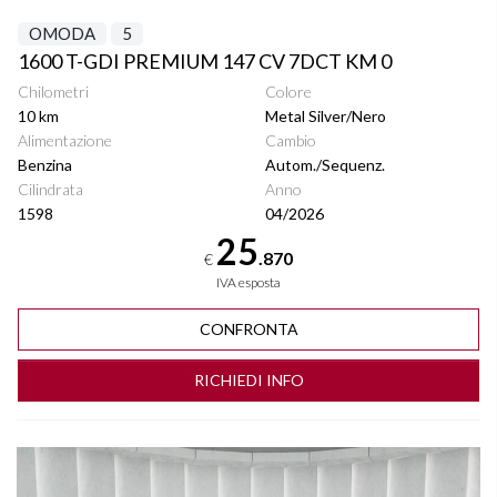
OMODA
5
1600 T-GDI PREMIUM 147 CV 7DCT KM 0
Chilometri
Colore
10 km
Metal Silver/Nero
Alimentazione
Cambio
Benzina
Autom./Sequenz.
Cilindrata
Anno
1598
04/2026
25
.870
€
IVA esposta
CONFRONTA
RICHIEDI INFO
Vedi dettagli