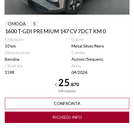
OMODA
5
1600 T-GDI PREMIUM 147 CV 7DCT KM 0
Chilometri
Colore
10 km
Metal Silver/Nero
Alimentazione
Cambio
Benzina
Autom./Sequenz.
Cilindrata
Anno
1598
04/2026
25
.870
€
IVA esposta
CONFRONTA
RICHIEDI INFO