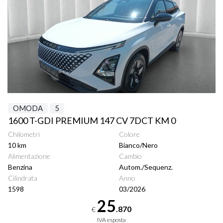
OMODA
5
1600 T-GDI PREMIUM 147 CV 7DCT KM 0
Chilometri
Colore
10 km
Bianco/Nero
Alimentazione
Cambio
Benzina
Autom./Sequenz.
Cilindrata
Anno
1598
03/2026
25
.870
€
IVA esposta