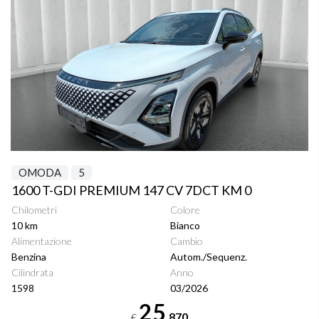
OMODA
5
1600 T-GDI PREMIUM 147 CV 7DCT KM 0
Chilometri
Colore
10 km
Bianco
Alimentazione
Cambio
Benzina
Autom./Sequenz.
Cilindrata
Anno
1598
03/2026
25
.870
€