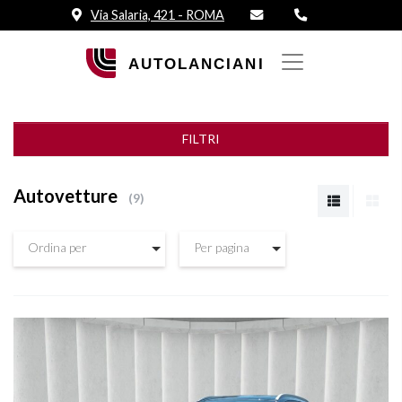
Via Salaria, 421 - ROMA
FILTRI
Autovetture
9
Ordina per
Per pagina
Vedi dettagli