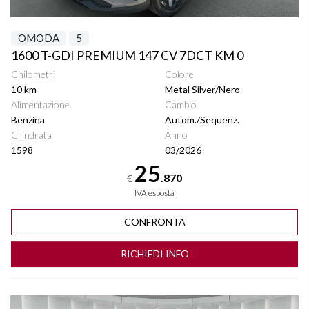
OMODA
5
1600 T-GDI PREMIUM 147 CV 7DCT KM 0
Chilometri
Colore
10 km
Metal Silver/Nero
Alimentazione
Cambio
Benzina
Autom./Sequenz.
Cilindrata
Anno
1598
03/2026
25
.870
€
IVA esposta
CONFRONTA
RICHIEDI INFO
Vedi dettagli