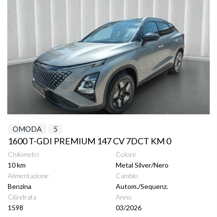
OMODA
5
1600 T-GDI PREMIUM 147 CV 7DCT KM 0
Chilometri
Colore
10 km
Metal Silver/Nero
Alimentazione
Cambio
Benzina
Autom./Sequenz.
Cilindrata
Anno
1598
03/2026