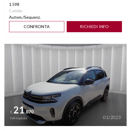
1.598
Cambio
Autom./Sequenz.
CONFRONTA
RICHIEDI INFO
Vedi dettagli
21
.870
€
01/2023
IVA esposta