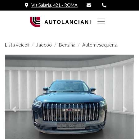
Via Salaria, 421 - ROMA
Lista veicoli
Jaecoo
Benzina
Autom./sequenz.
Prededente
Succes