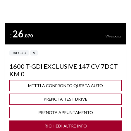
BARRE SUL TETTO
BLIND SPOT ASSIST
26
.870
€
IVA esposta
BLUETOOTH
JAECOO
5
BRACCIOLO
1600 T-GDI EXCLUSIVE 147 CV 7DCT
BRACCIOLO POSTERIORE
KM 0
CAMBIO AUTOMATICO/SEQUENZIALE
METTI A CONFRONTO QUESTA AUTO
PRENOTA TEST DRIVE
CERCHI "18
PRENOTA APPUNTAMENTO
CLIMA AUTOMATICO BIZONA
RICHIEDI ALTRE INFO