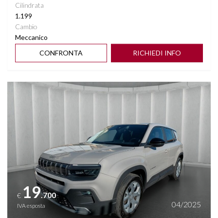
Cilindrata
1.199
Cambio
Meccanico
CONFRONTA
RICHIEDI INFO
Vedi dettagli
19
.700
€
04/2025
IVA esposta