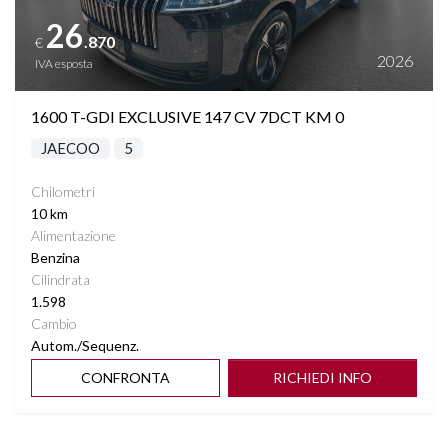
26
.870
€
2026
IVA esposta
1600 T-GDI EXCLUSIVE 147 CV 7DCT KM 0
JAECOO
5
Chilometri
10 km
Alimentazione
Benzina
Cilindrata
1.598
Cambio
Autom./Sequenz.
CONFRONTA
RICHIEDI INFO