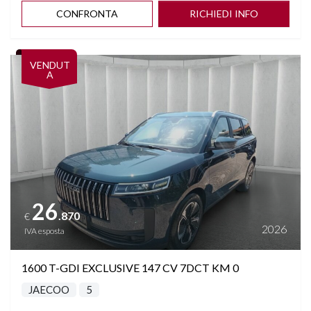
CONFRONTA
RICHIEDI INFO
Vedi dettagli
VENDUT
A
26
.870
€
2026
IVA esposta
1600 T-GDI EXCLUSIVE 147 CV 7DCT KM 0
JAECOO
5