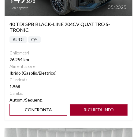
.870
€
RILEVAMENTO SEGNALETICA STRADALE
05/2025
IVA esposta
SEDILI ELETTRICI
40 TDI SPB BLACK-LINE 204CV QUATTRO S-
TRONIC
SEDILI RISCALDABILI E VENTILATI
AUDI
Q5
SEDILI SDOPPIABILI
Chilometri
26.254 km
Alimentazione
SENSORI LUCI
Ibrido (Gasolio/Elettrico)
Cilindrata
SENSORI PIOGGIA
1.968
Cambio
SPECCHIETTI ELETTRICI RICHIUDIBILI
Autom./Sequenz.
CONFRONTA
RICHIEDI INFO
START&STOP
Vedi dettagli
STEREO CON MONITOR TOUCHSCREEN