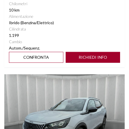
Chilometri
10 km
Alimentazione
Ibrido (Benzina/Elettrico)
Cilindrata
1.199
Cambio
Autom./Sequenz.
CONFRONTA
RICHIEDI INFO
Vedi dettagli