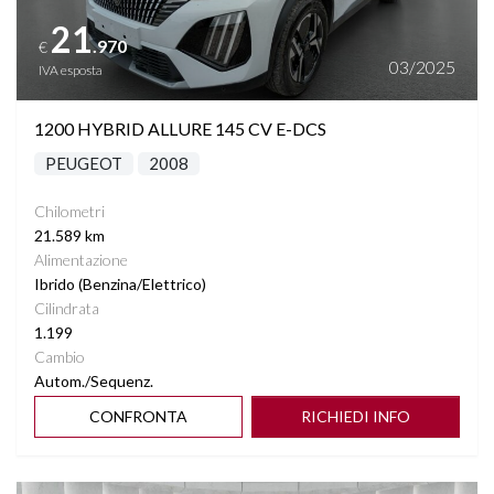
21
.970
€
03/2025
IVA esposta
1200 HYBRID ALLURE 145 CV E-DCS
PEUGEOT
2008
Chilometri
21.589 km
Alimentazione
Ibrido (Benzina/Elettrico)
Cilindrata
1.199
Cambio
Autom./Sequenz.
CONFRONTA
RICHIEDI INFO
Vedi dettagli