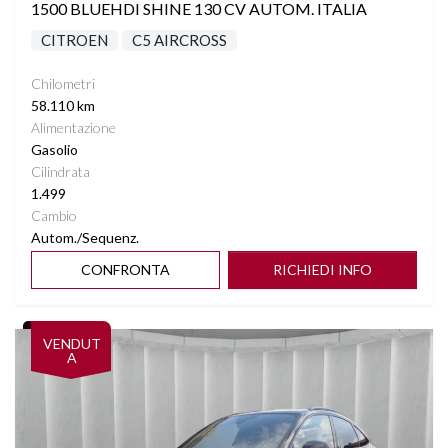
1500 BLUEHDI SHINE 130 CV AUTOM. ITALIA
CITROEN
C5 AIRCROSS
Chilometri
58.110 km
Alimentazione
Gasolio
Cilindrata
1.499
Cambio
Autom./Sequenz.
CONFRONTA
RICHIEDI INFO
Vedi dettagli
VENDUT
A