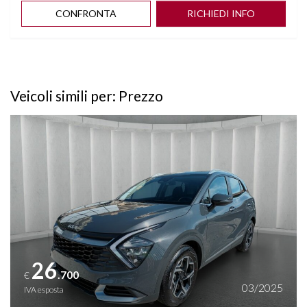
CONFRONTA
RICHIEDI INFO
Veicoli simili per: Prezzo
Vedi dettagli
26
.700
€
03/2025
IVA esposta