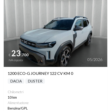
23
.700
€
05/2026
IVA esposta
1200 ECO-G JOURNEY 122 CV KM 0
DACIA
DUSTER
Chilometri
10 km
Alimentazione
Benzina/GPL