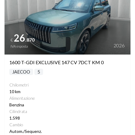
26
.870
€
2026
IVA esposta
1600 T-GDI EXCLUSIVE 147 CV 7DCT KM 0
JAECOO
5
Chilometri
10 km
Alimentazione
Benzina
Cilindrata
1.598
Cambio
Autom./Sequenz.