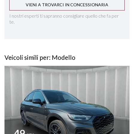
VIENI A TROVARCI IN CONCESSIONARIA
INGRESSO USB POSTERIORE
I nostri esperti ti sapranno consigliare quello che fa per
te.
INTERNI IN ECOPELLE CHIARA
ISOFIX
Veicoli simili per: Modello
KEYLESS GO
Vedi dettagli
LANE ASSIST
PACK LUCI D'AMBIENTE
PARKTRONIC ANTERIORE E POSTERIORE
RILEVAMENTO ATTENZIONE DEL CONDUCENTE
49