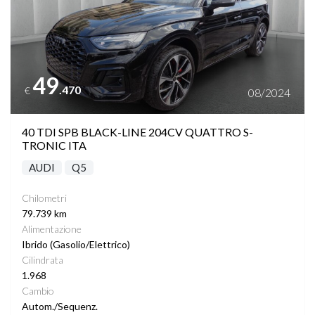
49
.470
€
08/2024
40 TDI SPB BLACK-LINE 204CV QUATTRO S-
TRONIC ITA
AUDI
Q5
Chilometri
79.739 km
Alimentazione
Ibrido (Gasolio/Elettrico)
Cilindrata
1.968
Cambio
Autom./Sequenz.