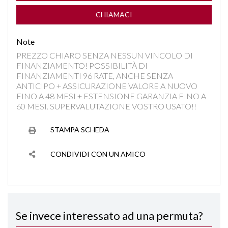
COMPUTER DI BORDO
CHIAMACI
CONTROLLO TRAZIONE
Note
PREZZO CHIARO SENZA NESSUN VINCOLO DI
CRUISE CONTROL ADATTIVO
FINANZIAMENTO! POSSIBILITÀ DI
FINANZIAMENTI 96 RATE, ANCHE SENZA
DISATTIVAZIONE AIRBAG LATO PASSEGGERO
ANTICIPO + ASSICURAZIONE VALORE A NUOVO
FINO A 48 MESI + ESTENSIONE GARANZIA FINO A
60 MESI. SUPERVALUTAZIONE VOSTRO USATO!!
FARI FULL LED
STAMPA SCHEDA
FRENATA DI EMERGENZA INTELLIGENTE
CONDIVIDI CON UN AMICO
FRENATA DI EMERGENZA ACTIVE PDC
IMPIANTO AUDIO PREMIUM SONY
Se invece interessato ad una permuta?
INGRESSI USB