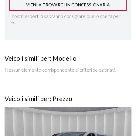
VIENI A TROVARCI IN CONCESSIONARIA
KEYLESS GO
I nostri esperti ti sapranno consigliare quello che fa per
te.
LANE ASSIST
NAVIGAZIONE
Veicoli simili per: Modello
PARKTRONIC ANTERIORE E POSTERIORE
Nessun elemento corrispondente ai criteri selezionati.
RILEVAMENTO ATTENZIONE DEL CONDUCENTE
RILEVAMENTO SEGNALETICA STRADALE
Veicoli simili per: Prezzo
SEDILI REGOLABILI IN ALTEZZA
Vedi dettagli
SEDILI SDOPPIABILI