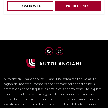
CONFRONTA
RICHIEDI INFO
FACEBOOK
INSTAGRAM
Autolanciani S.p.a. è da oltre 50 anni una solida realtà a Roma. Le
ragioni del nostro successo vanno ricercate nella serietà e nella
professionalità con la quale insieme a voi abbiamo costruito in questi
anni una struttura sempre aggiornata e in continua espansione,
cercando di offrire sempre al cliente un accurato servizio di vendita e
assistenza. Ricerchiamo le nostre automobili in tutta la comunità