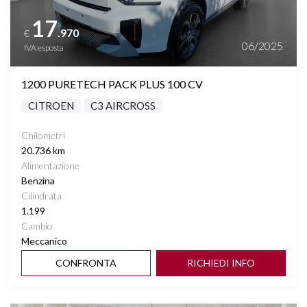
17
.970
€
06/2025
IVA esposta
1200 PURETECH PACK PLUS 100 CV
CITROEN
C3 AIRCROSS
Chilometri
20.736 km
Alimentazione
Benzina
Cilindrata
1.199
Cambio
Meccanico
CONFRONTA
RICHIEDI INFO