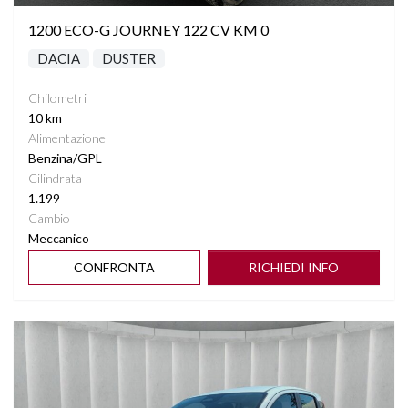
1200 ECO-G JOURNEY 122 CV KM 0
DACIA
DUSTER
Chilometri
10 km
Alimentazione
Benzina/GPL
Cilindrata
1.199
Cambio
Meccanico
CONFRONTA
RICHIEDI INFO
Vedi dettagli