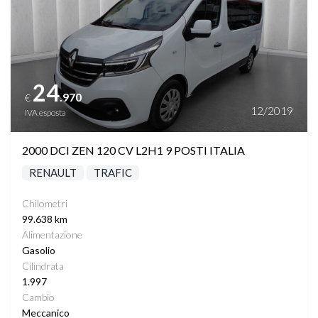
SENSORI LUCI
SENSORI PIOGGIA
SPECCHIETTI ELETTRICI RICHIUDIBILI
24
.970
€
12/2019
IVA esposta
SPECCHIETTO RETROVISORE FOTOCROMATICO
2000 DCI ZEN 120 CV L2H1 9 POSTI ITALIA
START&STOP
RENAULT
TRAFIC
STEREO CON MONITOR TOUCHSCREEN
Chilometri
99.638 km
TASCHE SU RETROSCHIENALI SEDILI
Alimentazione
Gasolio
Cilindrata
TELECAMERA POSTERIORE
1.997
Cambio
VETRI SCURI
Meccanico