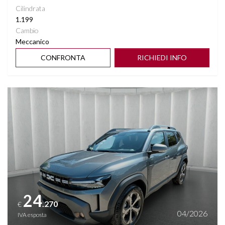
Cilindrata
1.199
Cambio
Meccanico
CONFRONTA
RICHIEDI INFO
Vedi dettagli
24
.270
€
04/2026
IVA esposta