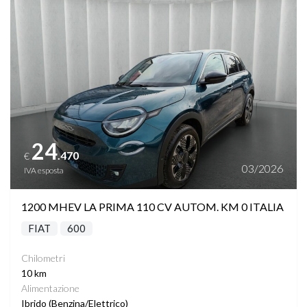
Vedi dettagli
24
.470
€
03/2026
IVA esposta
1200 MHEV LA PRIMA 110 CV AUTOM. KM 0 ITALIA
FIAT
600
Chilometri
10 km
Alimentazione
Ibrido (Benzina/Elettrico)