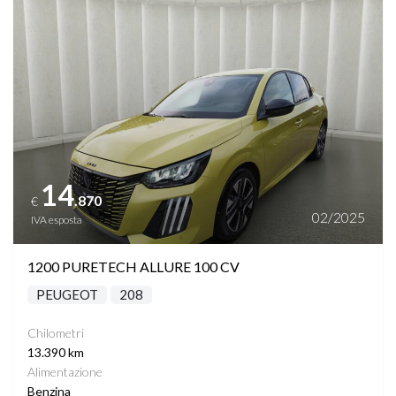
Vedi dettagli
14
.870
€
02/2025
IVA esposta
1200 PURETECH ALLURE 100 CV
PEUGEOT
208
Chilometri
13.390 km
Alimentazione
Benzina