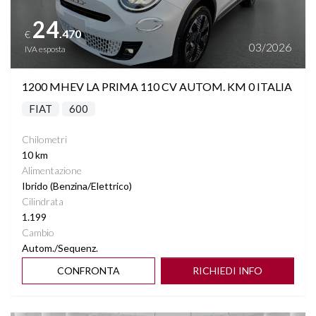
24
.470
€
03/2026
IVA esposta
1200 MHEV LA PRIMA 110 CV AUTOM. KM 0 ITALIA
FIAT
600
Chilometri
10 km
Alimentazione
Ibrido (Benzina/Elettrico)
Cilindrata
1.199
Cambio
Autom./Sequenz.
CONFRONTA
RICHIEDI INFO