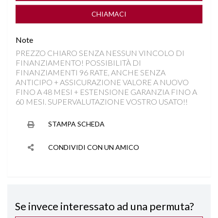
CONTROLLO TRAZIONE
CHIAMACI
CRUISE CONTROL ADATTIVO
Note
PREZZO CHIARO SENZA NESSUN VINCOLO DI
DISATTIVAZIONE AIRBAG LATO PASSEGGERO
FINANZIAMENTO! POSSIBILITÀ DI
FINANZIAMENTI 96 RATE, ANCHE SENZA
DRIVE MODE
ANTICIPO + ASSICURAZIONE VALORE A NUOVO
FINO A 48 MESI + ESTENSIONE GARANZIA FINO A
60 MESI. SUPERVALUTAZIONE VOSTRO USATO!!
FARI FULL LED
STAMPA SCHEDA
FRENATA DI EMERGENZA
CONDIVIDI CON UN AMICO
INGRESSI USB
INTERNI IN MISTO PELLE
Se invece interessato ad una permuta?
ISOFIX