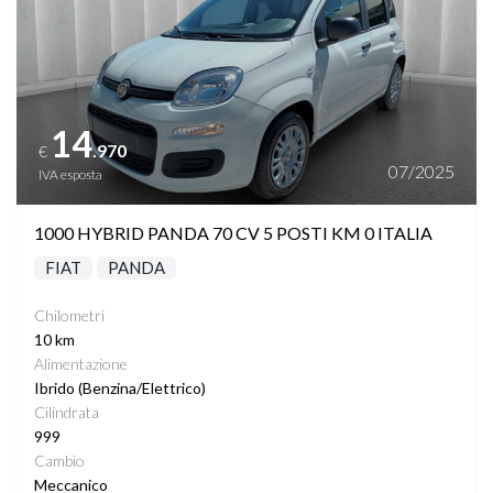
14
.970
€
07/2025
IVA esposta
1000 HYBRID PANDA 70 CV 5 POSTI KM 0 ITALIA
FIAT
PANDA
Chilometri
10 km
Alimentazione
Ibrido (Benzina/Elettrico)
Cilindrata
999
Cambio
Meccanico