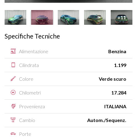
+11
Specifiche Tecniche
Alimentazione
Benzina
Cilindrata
1.199
Colore
Verde scuro
Chilometri
17.284
Provenienza
ITALIANA
Cambio
Autom./Sequenz.
Porte