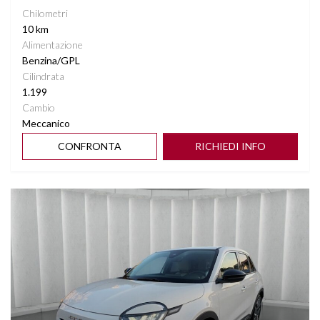
Chilometri
10 km
Alimentazione
Benzina/GPL
Cilindrata
1.199
Cambio
Meccanico
CONFRONTA
RICHIEDI INFO
Vedi dettagli