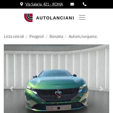
Via Salaria, 421 - ROMA
Lista veicoli
Peugeot
Benzina
Autom./sequenz.
Prededente
Succes