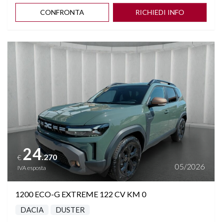
CONFRONTA
RICHIEDI INFO
VIRTUAL COCKPIT 3D
VOLANTE MULTIFUNZIONE
Vedi dettagli
24
.270
€
05/2026
IVA esposta
1200 ECO-G EXTREME 122 CV KM 0
DACIA
DUSTER