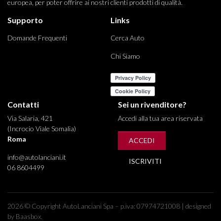
europea, per poter offrire ai nostri clienti prodotti di qualità.
Supporto
Links
Domande Frequenti
Cerca Auto
Chi Siamo
Contatti
Sei un rivenditore?
Via Salaria, 421
Accedi alla tua area riservata
(Incrocio Viale Somalia)
Roma
ACCEDI
info@autolanciani.it
ISCRIVITI
06 8604499
2026 © Copyright AutoLanciani Spa – p.iva: 07974721008 | designed
by Baasbox.