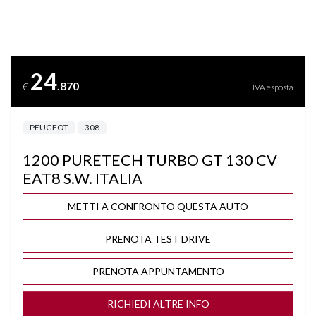
BLUETOOTH
BRACCIOLO
24
.870
€
IVA esposta
BRACCIOLO POSTERIORE
PEUGEOT
308
CAMBIO AUTOMATICO/SEQUENZIALE
1200 PURETECH TURBO GT 130 CV
CAMBIO F1 AL VOLANTE
EAT8 S.W. ITALIA
CERCHI "18 NERI
METTI A CONFRONTO QUESTA AUTO
PRENOTA TEST DRIVE
CLIMA AUTOMATICO BIZONA
PRENOTA APPUNTAMENTO
COMPUTER DI BORDO
RICHIEDI ALTRE INFO