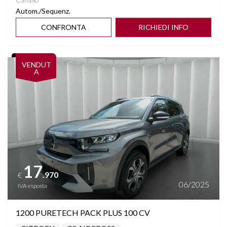
Autom./Sequenz.
CONFRONTA
RICHIEDI INFO
Vedi dettagli
VENDUT
A
17
.970
€
06/2025
IVA esposta
1200 PURETECH PACK PLUS 100 CV