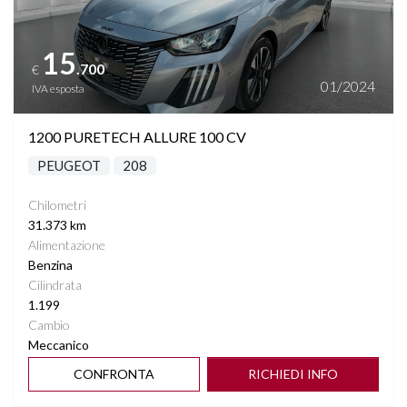
15
.700
€
01/2024
IVA esposta
1200 PURETECH ALLURE 100 CV
PEUGEOT
208
Chilometri
31.373 km
Alimentazione
Benzina
Cilindrata
1.199
Cambio
Meccanico
CONFRONTA
RICHIEDI INFO