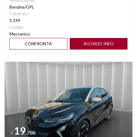
Alimentazione
Benzina/GPL
Cilindrata
1.199
Cambio
Meccanico
CONFRONTA
RICHIEDI INFO
Vedi dettagli
19
.700
€