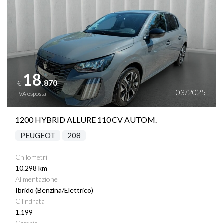
18
.870
€
03/2025
IVA esposta
1200 HYBRID ALLURE 110 CV AUTOM.
PEUGEOT
208
Chilometri
10.298 km
Alimentazione
Ibrido (Benzina/Elettrico)
Cilindrata
1.199
Cambio