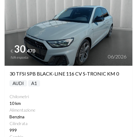
30
.470
€
06/2026
IVA esposta
30 TFSI SPB BLACK-LINE 116 CV S-TRONIC KM 0
AUDI
A1
Chilometri
10 km
Alimentazione
Benzina
Cilindrata
999
Cambio