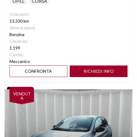
OPEL
CORSA
Chilometri
13.330 km
Alimentazione
Benzina
Cilindrata
1.199
Cambio
Meccanico
CONFRONTA
RICHIEDI INFO
Vedi dettagli
VENDUT
A