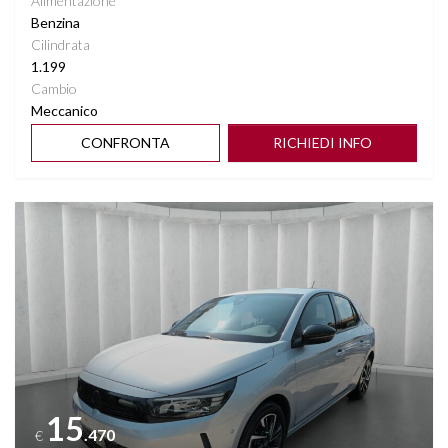
Alimentazione
Benzina
Cilindrata
1.199
Cambio
Meccanico
CONFRONTA
RICHIEDI INFO
Vedi dettagli
15
.470
€