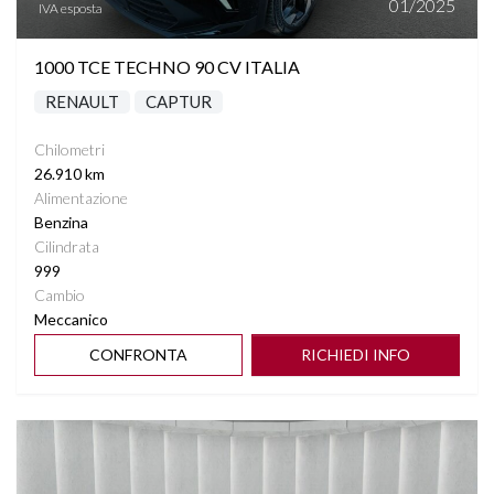
01/2025
IVA esposta
1000 TCE TECHNO 90 CV ITALIA
RENAULT
CAPTUR
Chilometri
26.910 km
Alimentazione
Benzina
Cilindrata
999
Cambio
Meccanico
CONFRONTA
RICHIEDI INFO
Vedi dettagli