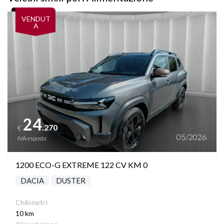
Vedi dettagli
VENDUT
A
24
.270
€
05/2026
IVA esposta
1200 ECO-G EXTREME 122 CV KM 0
DACIA
DUSTER
Chilometri
10 km