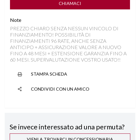
FARI LED
CHIAMACI
Note
FRENATA DI EMERGENZA
PREZZO CHIARO SENZA NESSUN VINCOLO DI
FINANZIAMENTO! POSSIBILITÀ DI
INGRESSI USB
FINANZIAMENTI 96 RATE, ANCHE SENZA
ANTICIPO + ASSICURAZIONE VALORE A NUOVO
INTERNI IN MISTO PELLE
FINO A 48 MESI + ESTENSIONE GARANZIA FINO A
60 MESI. SUPERVALUTAZIONE VOSTRO USATO!!
ISOFIX
STAMPA SCHEDA
LANE ASSIST
CONDIVIDI CON UN AMICO
PARKTRONIC ANTERIORE E POSTERIORE
RILEVAMENTO ATTENZIONE DEL CONDUCENTE
Se invece interessato ad una permuta?
RILEVAMENTO SEGNALETICA STRADALE
VIENI A TROVARCI IN CONCESSIONARIA