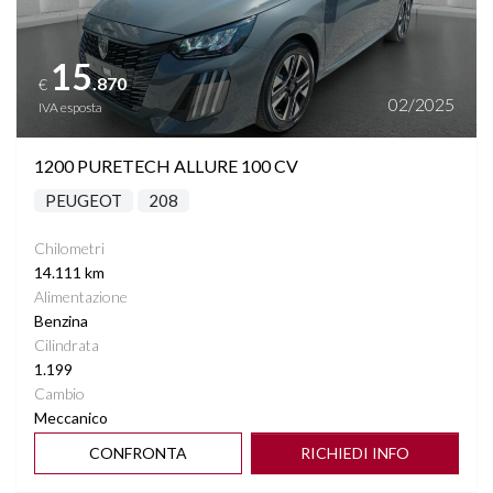
15
.870
€
02/2025
IVA esposta
1200 PURETECH ALLURE 100 CV
PEUGEOT
208
Chilometri
14.111 km
Alimentazione
Benzina
Cilindrata
1.199
Cambio
Meccanico
CONFRONTA
RICHIEDI INFO