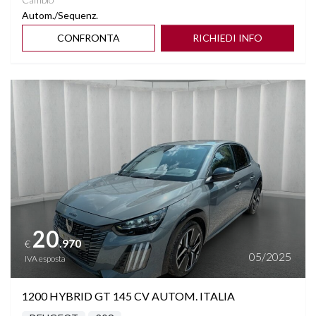
Autom./Sequenz.
CONFRONTA
RICHIEDI INFO
Vedi dettagli
20
.970
€
05/2025
IVA esposta
1200 HYBRID GT 145 CV AUTOM. ITALIA