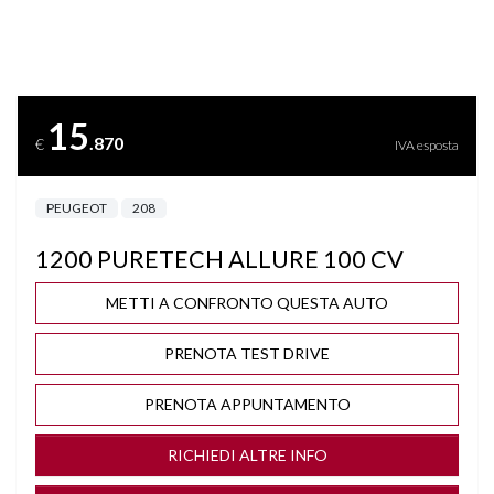
BLUETOOTH
BRACCIOLO
15
.870
€
IVA esposta
CERCHI "16
PEUGEOT
208
CLIMA AUTOMATICO
1200 PURETECH ALLURE 100 CV
COMPUTER DI BORDO
METTI A CONFRONTO QUESTA AUTO
CRUISE CONTROL
PRENOTA TEST DRIVE
DISATTIVAZIONE AIRBAG LATO PASSEGGERO
PRENOTA APPUNTAMENTO
DRIVE MODE
RICHIEDI ALTRE INFO