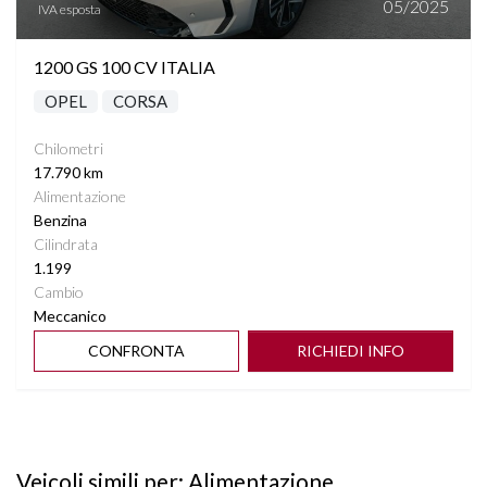
05/2025
IVA esposta
1200 GS 100 CV ITALIA
OPEL
CORSA
Chilometri
17.790 km
Alimentazione
Benzina
Cilindrata
1.199
Cambio
Meccanico
CONFRONTA
RICHIEDI INFO
Veicoli simili per: Alimentazione