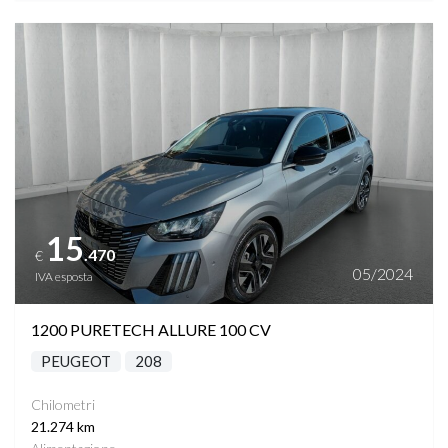
Vedi dettagli
15
.470
€
05/2024
IVA esposta
1200 PURETECH ALLURE 100 CV
PEUGEOT
208
Chilometri
21.274 km