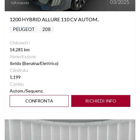
03/2025
IVA esposta
TASCHE SU RETROSCHIENALI SEDILI
1200 HYBRID ALLURE 110 CV AUTOM.
VETRI SCURI
PEUGEOT
208
VIRTUAL COCKPIT
Chilometri
14.281 km
VOLANTE MULTIFUNZIONE
Alimentazione
Ibrido (Benzina/Elettrico)
Cilindrata
1.199
Cambio
Autom./Sequenz.
CONFRONTA
RICHIEDI INFO
Vedi dettagli