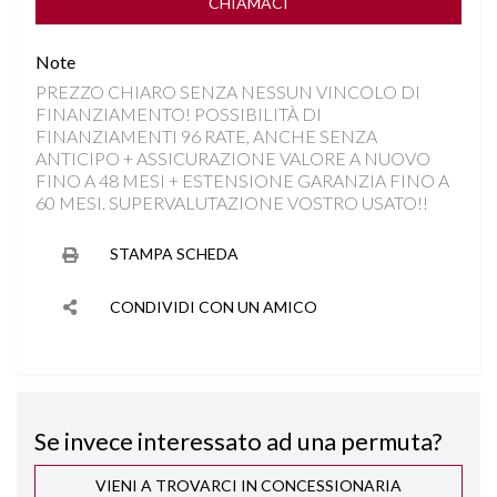
FARI LED
CHIAMACI
Note
FENDINEBBIA
PREZZO CHIARO SENZA NESSUN VINCOLO DI
FINANZIAMENTO! POSSIBILITÀ DI
FRENATA DI EMERGENZA
FINANZIAMENTI 96 RATE, ANCHE SENZA
ANTICIPO + ASSICURAZIONE VALORE A NUOVO
HILL DESCENT CONTROL
FINO A 48 MESI + ESTENSIONE GARANZIA FINO A
60 MESI. SUPERVALUTAZIONE VOSTRO USATO!!
IMPIANTO GPL ORIGINALE DELLA CASA
STAMPA SCHEDA
INGRESSI USB
CONDIVIDI CON UN AMICO
ISOFIX
KEYLESS GO
Se invece interessato ad una permuta?
LANE ASSIST
VIENI A TROVARCI IN CONCESSIONARIA