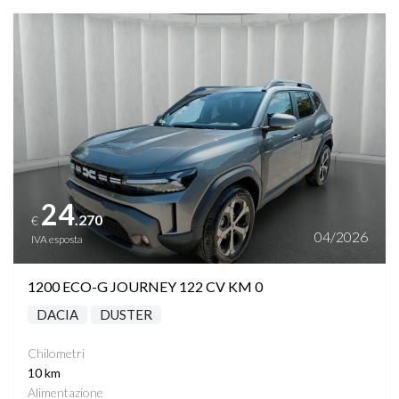
Vedi dettagli
24
.270
€
04/2026
IVA esposta
1200 ECO-G JOURNEY 122 CV KM 0
DACIA
DUSTER
Chilometri
10 km
Alimentazione