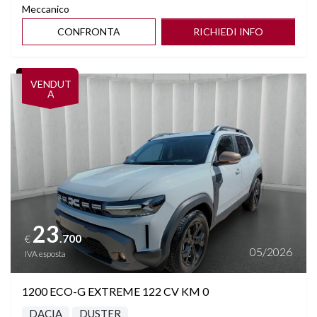
Meccanico
CONFRONTA
RICHIEDI INFO
Vedi dettagli
VENDUT
A
23
.700
€
05/2026
IVA esposta
1200 ECO-G EXTREME 122 CV KM 0
DACIA
DUSTER