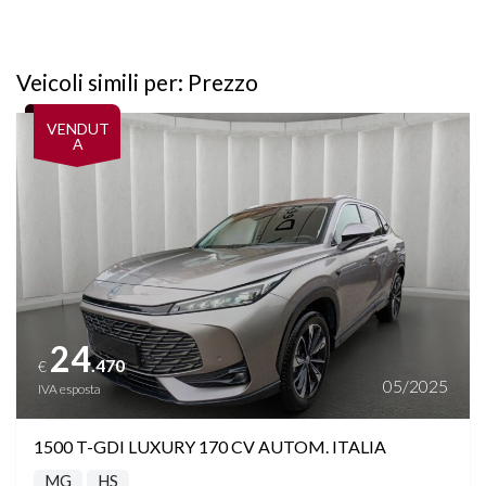
Veicoli simili per: Prezzo
Vedi dettagli
VENDUT
A
24
.470
€
05/2025
IVA esposta
1500 T-GDI LUXURY 170 CV AUTOM. ITALIA
MG
HS