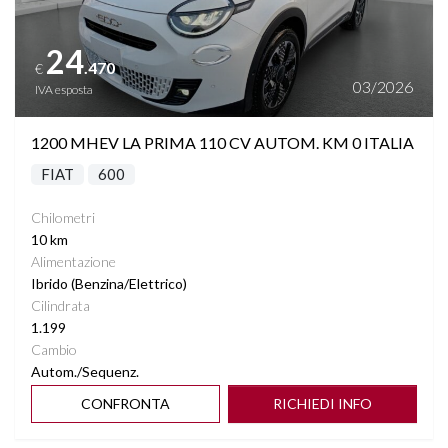
24
.470
€
03/2026
IVA esposta
1200 MHEV LA PRIMA 110 CV AUTOM. KM 0 ITALIA
FIAT
600
Chilometri
10 km
Alimentazione
Ibrido (Benzina/Elettrico)
Cilindrata
1.199
Cambio
Autom./Sequenz.
CONFRONTA
RICHIEDI INFO