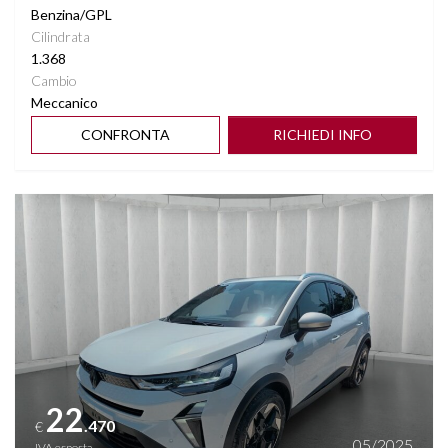
Benzina/GPL
Cilindrata
1.368
Cambio
Meccanico
CONFRONTA
RICHIEDI INFO
Vedi dettagli
22
.470
€
05/2025
IVA esposta