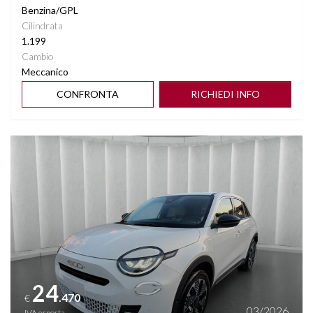
Benzina/GPL
Cilindrata
1.199
Cambio
Meccanico
CONFRONTA
RICHIEDI INFO
Vedi dettagli
24
.470
€
03/2026
IVA esposta