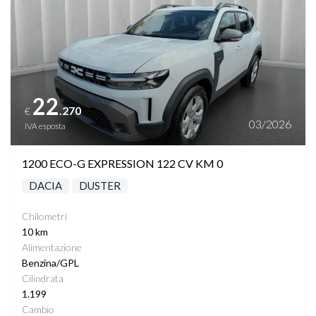
22
.270
€
03/2026
IVA esposta
1200 ECO-G EXPRESSION 122 CV KM 0
DACIA
DUSTER
Chilometri
10 km
Alimentazione
Benzina/GPL
Cilindrata
1.199
Cambio