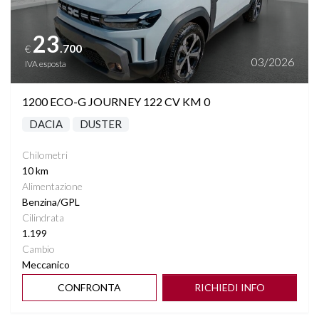
23
.700
€
03/2026
IVA esposta
1200 ECO-G JOURNEY 122 CV KM 0
DACIA
DUSTER
Chilometri
10 km
Alimentazione
Benzina/GPL
Cilindrata
1.199
Cambio
Meccanico
CONFRONTA
RICHIEDI INFO