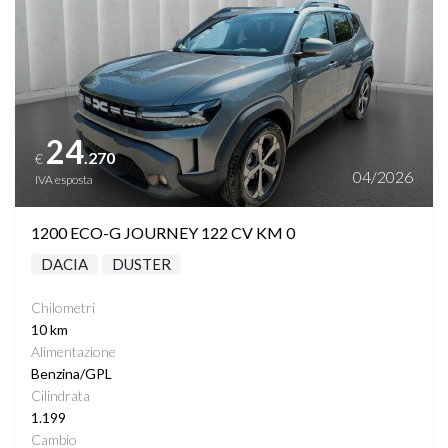
24
.270
€
04/2026
IVA esposta
1200 ECO-G JOURNEY 122 CV KM 0
DACIA
DUSTER
Chilometri
10 km
Alimentazione
Benzina/GPL
Cilindrata
1.199
Cambio