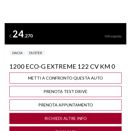
BLUETOOTH
BRACCIOLO
24
.270
€
IVA esposta
CERCHI "17 BRUNITI
DACIA
DUSTER
CLIMA AUTOMATICO
1200 ECO-G EXTREME 122 CV KM 0
COMPUTER DI BORDO
METTI A CONFRONTO QUESTA AUTO
CONTROLLO TRAZIONE
PRENOTA TEST DRIVE
CRUISE CONTROL
PRENOTA APPUNTAMENTO
DISATTIVAZIONE AIRBAG LATO PASSEGGERO
RICHIEDI ALTRE INFO