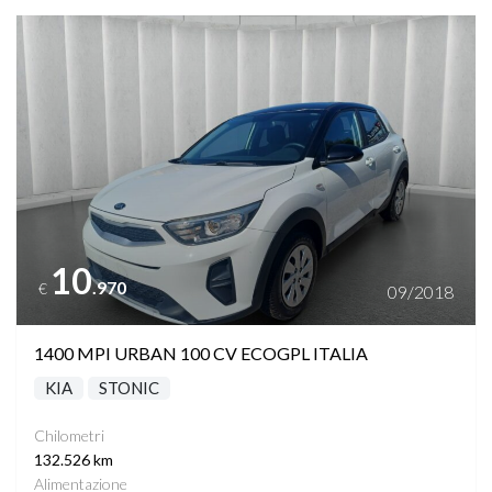
Vedi dettagli
10
.970
€
09/2018
1400 MPI URBAN 100 CV ECOGPL ITALIA
KIA
STONIC
Chilometri
132.526 km
Alimentazione