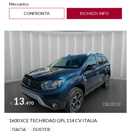
Meccanico
CONFRONTA
RICHIEDI INFO
Vedi dettagli
13
.470
€
08/2019
1600 SCE TECHROAD GPL 114 CV ITALIA
DACIA
DUSTER