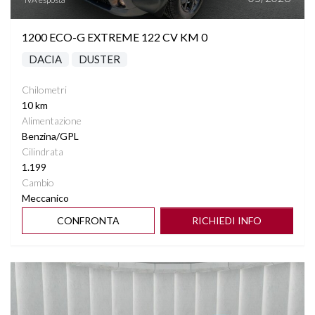
START&STOP
1200 ECO-G EXTREME 122 CV KM 0
STEREO CON MONITOR TOUCHSCREEN
DACIA
DUSTER
TASCHE SU RETROSCHIENALI SEDILI
Chilometri
10 km
TELECAMERA POSTERIORE
Alimentazione
Benzina/GPL
Cilindrata
VETRI SCURI
1.199
Cambio
VOLANTE MULTIFUNZIONE RISCALDABILE
Meccanico
CONFRONTA
RICHIEDI INFO
Vedi dettagli