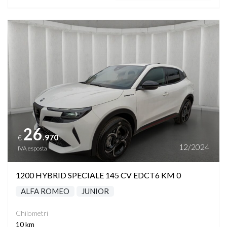
Vedi dettagli
26
.970
€
12/2024
IVA esposta
1200 HYBRID SPECIALE 145 CV EDCT6 KM 0
ALFA ROMEO
JUNIOR
Chilometri
10 km