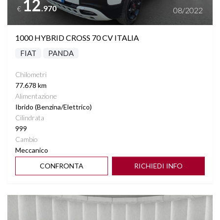
12
.970
€
08/2022
1000 HYBRID CROSS 70 CV ITALIA
FIAT
PANDA
Chilometri
77.678 km
Alimentazione
Ibrido (Benzina/Elettrico)
Cilindrata
999
Cambio
Meccanico
CONFRONTA
RICHIEDI INFO
Vedi dettagli