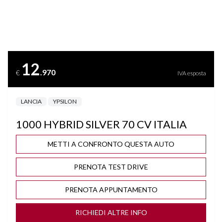
COMPUTER DI BORDO
DISATTIVAZIONE AIRBAG LATO PASSEGGERO
12
.970
€
IVA esposta
DUAL CITY
LANCIA
YPSILON
ISOFIX
1000 HYBRID SILVER 70 CV ITALIA
SEDILI SDOPPIABILI
METTI A CONFRONTO QUESTA AUTO
SPECCHIETTI ELETTRICI
PRENOTA TEST DRIVE
STEREO USB
PRENOTA APPUNTAMENTO
VOLANTE MULTIFUNZIONE
RICHIEDI ALTRE INFO