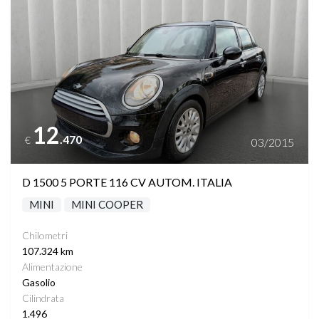
12
.470
€
03/2015
D 1500 5 PORTE 116 CV AUTOM. ITALIA
MINI
MINI COOPER
Chilometri
107.324 km
Alimentazione
Gasolio
Cilindrata
1.496