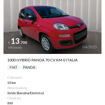
13
.700
€
04/2025
IVA esposta
1000 HYBRID PANDA 70 CV KM 0 ITALIA
FIAT
PANDA
Chilometri
10 km
Alimentazione
Ibrido (Benzina/Elettrico)
Cilindrata
999