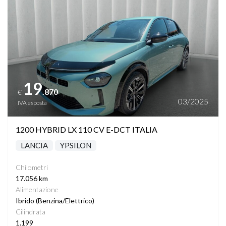
19
.870
€
03/2025
IVA esposta
1200 HYBRID LX 110 CV E-DCT ITALIA
LANCIA
YPSILON
Chilometri
17.056 km
Alimentazione
Ibrido (Benzina/Elettrico)
Cilindrata
1.199