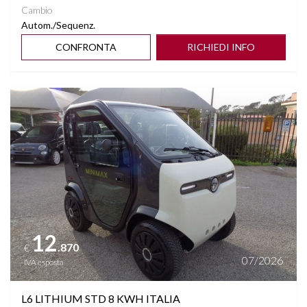
Cambio
Autom./Sequenz.
CONFRONTA
RICHIEDI INFO
Vedi dettagli
12
.870
€
07/2026
IVA esposta
L6 LITHIUM STD 8 KWH ITALIA