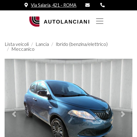
Via Salaria, 421 - ROMA
Lista veicoli
Lancia
Ibrido (benzina/elettrico)
Meccanico
Prededente
Succes