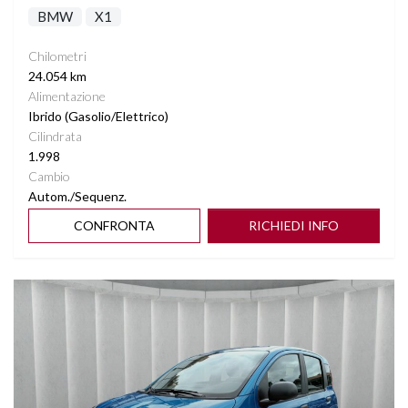
BMW
X1
Chilometri
24.054 km
Alimentazione
Ibrido (Gasolio/Elettrico)
Cilindrata
1.998
Cambio
Autom./Sequenz.
CONFRONTA
RICHIEDI INFO
Vedi dettagli