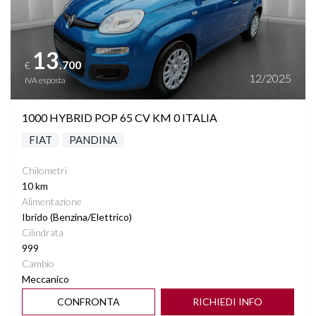
13
.700
€
12/2025
IVA esposta
1000 HYBRID POP 65 CV KM 0 ITALIA
FIAT
PANDINA
Chilometri
10 km
Alimentazione
Ibrido (Benzina/Elettrico)
Cilindrata
999
Cambio
Meccanico
CONFRONTA
RICHIEDI INFO