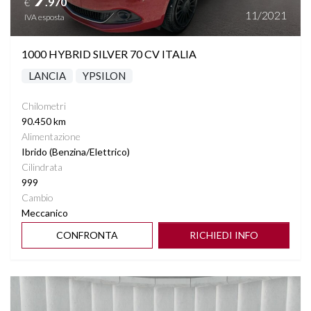
.970
€
11/2021
IVA esposta
1000 HYBRID SILVER 70 CV ITALIA
LANCIA
YPSILON
Chilometri
90.450 km
Alimentazione
Ibrido (Benzina/Elettrico)
Cilindrata
999
Cambio
Meccanico
CONFRONTA
RICHIEDI INFO
Vedi dettagli