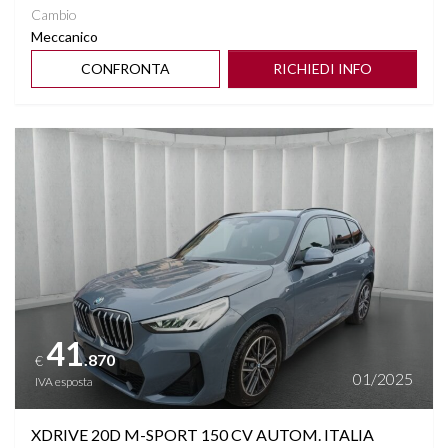
Cambio
Meccanico
CONFRONTA
RICHIEDI INFO
Vedi dettagli
41
.870
€
01/2025
IVA esposta
XDRIVE 20D M-SPORT 150 CV AUTOM. ITALIA