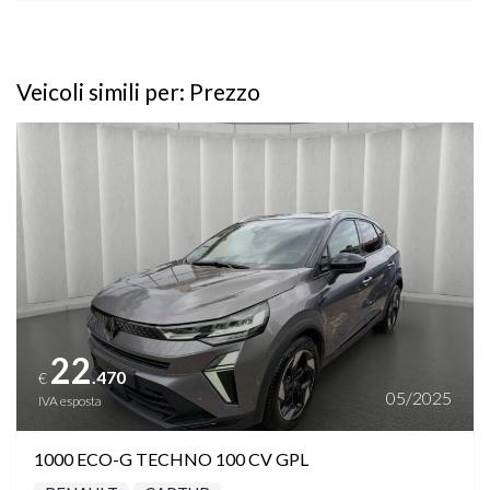
Veicoli simili per: Prezzo
Vedi dettagli
22
.470
€
05/2025
IVA esposta
1000 ECO-G TECHNO 100 CV GPL