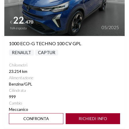
22
.470
€
05/2025
IVA esposta
1000 ECO-G TECHNO 100 CV GPL
RENAULT
CAPTUR
Chilometri
23.214 km
Alimentazione
Benzina/GPL
Cilindrata
999
Cambio
Meccanico
CONFRONTA
RICHIEDI INFO