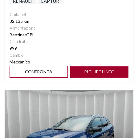
RENAULT
CAPTUR
Chilometri
32.135 km
Alimentazione
Benzina/GPL
Cilindrata
999
Cambio
Meccanico
CONFRONTA
RICHIEDI INFO
Vedi dettagli