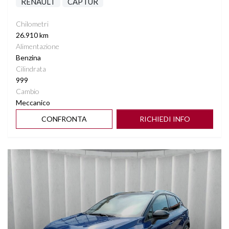
RENAULT
CAPTUR
Chilometri
26.910 km
Alimentazione
Benzina
Cilindrata
999
Cambio
Meccanico
CONFRONTA
RICHIEDI INFO
Vedi dettagli