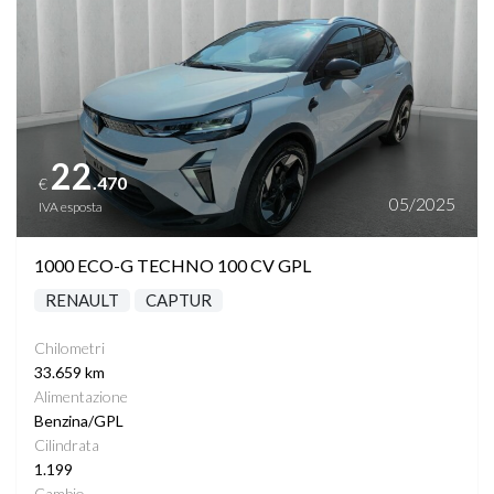
PHONE CHARGING
22
.470
€
05/2025
IVA esposta
1000 ECO-G TECHNO 100 CV GPL
RENAULT
CAPTUR
Chilometri
33.659 km
Alimentazione
Benzina/GPL
Cilindrata
1.199
Cambio