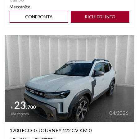
Meccanico
CONFRONTA
RICHIEDI INFO
Vedi dettagli
23
.700
€
04/2026
IVA esposta
1200 ECO-G JOURNEY 122 CV KM 0