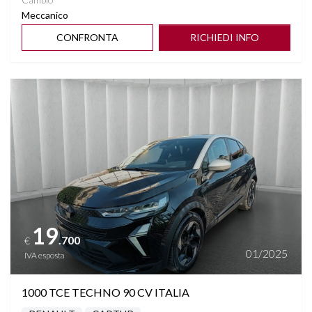
Meccanico
CONFRONTA
RICHIEDI INFO
Vedi dettagli
19
.700
€
01/2025
IVA esposta
1000 TCE TECHNO 90 CV ITALIA