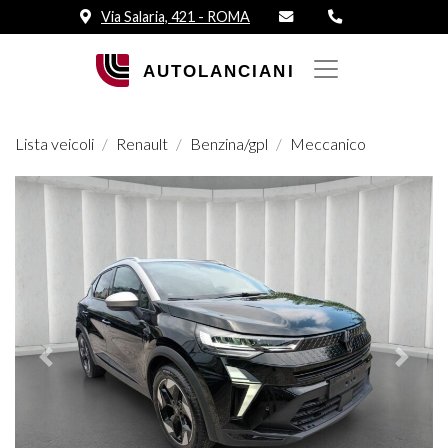
Via Salaria, 421 - ROMA
Lista veicoli
Renault
Benzina/gpl
Meccanico
Prededente
Succes