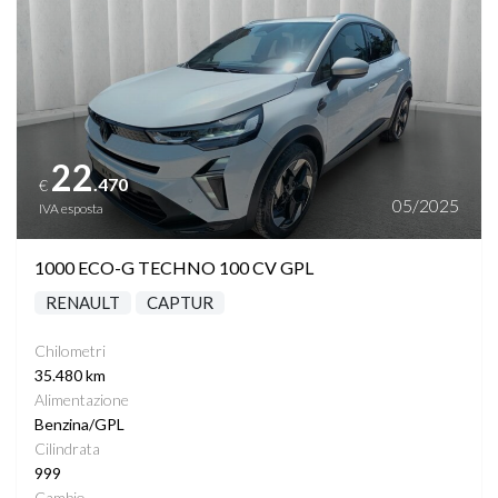
22
.470
€
05/2025
IVA esposta
1000 ECO-G TECHNO 100 CV GPL
RENAULT
CAPTUR
Chilometri
35.480 km
Alimentazione
Benzina/GPL
Cilindrata
999
Cambio