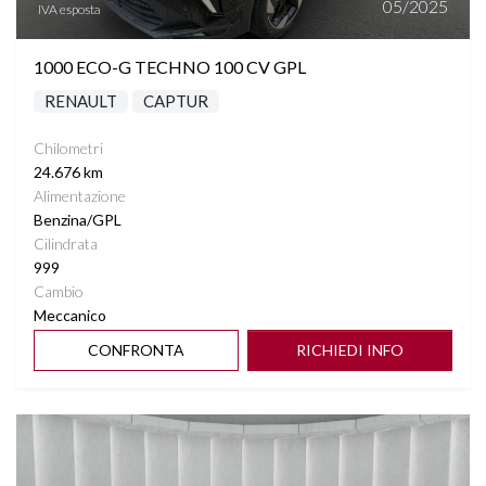
05/2025
IVA esposta
SPECCHIETTI ELETTRICI RICHIUDIBILI
1000 ECO-G TECHNO 100 CV GPL
SPECCHIETTO RETROVISORE FOTOCROMATICO
RENAULT
CAPTUR
START&STOP
Chilometri
24.676 km
STEREO CON MONITOR TOUCHSCREEN
Alimentazione
Benzina/GPL
Cilindrata
TASCHE SU RETROSCHIENALI SEDILI
999
Cambio
TELECAMERA POSTERIORE
Meccanico
CONFRONTA
RICHIEDI INFO
VETRI SCURI
VIRTUAL COCKPIT "10,2
Vedi dettagli
VOLANTE MULTIFUNZIONE