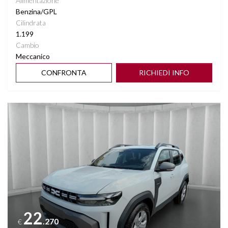
Alimentazione
Benzina/GPL
Cilindrata
1.199
Cambio
Meccanico
CONFRONTA
RICHIEDI INFO
Vedi dettagli
22
.270
€