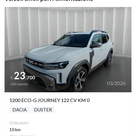
Vedi dettagli
23
.700
€
03/2026
IVA esposta
1200 ECO-G JOURNEY 122 CV KM 0
DACIA
DUSTER
Chilometri
10 km