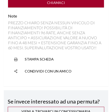
DISATTIVAZIONE AIRBAG LATO PASSEGGERO
CHIAMACI
Note
FARI FULL LED
PREZZO CHIARO SENZA NESSUN VINCOLO DI
FINANZIAMENTO! POSSIBILITÀ DI
FRENATA DI EMERGENZA
FINANZIAMENTI 96 RATE, ANCHE SENZA
ANTICIPO + ASSICURAZIONE VALORE A NUOVO
IMPIANTO AUDIO PREMIUM HARMAN/KARDON
FINO A 48 MESI + ESTENSIONE GARANZIA FINO A
60 MESI. SUPERVALUTAZIONE VOSTRO USATO!!
INGRESSI USB
STAMPA SCHEDA
ISOFIX
CONDIVIDI CON UN AMICO
KEYLESS GO
LANE ASSIST
Se invece interessato ad una permuta?
NAVIGAZIONE "10,4
VIENI A TROVARCI IN CONCESSIONARIA