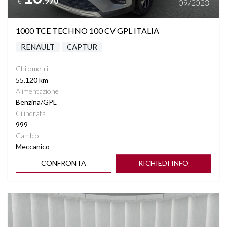
.970
€
09/2023
1000 TCE TECHNO 100 CV GPL ITALIA
RENAULT
CAPTUR
Chilometri
55.120 km
Alimentazione
Benzina/GPL
Cilindrata
999
Cambio
Meccanico
CONFRONTA
RICHIEDI INFO
Vedi dettagli