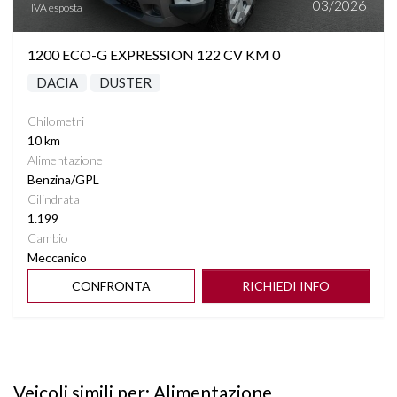
03/2026
IVA esposta
1200 ECO-G EXPRESSION 122 CV KM 0
DACIA
DUSTER
Chilometri
10 km
Alimentazione
Benzina/GPL
Cilindrata
1.199
Cambio
Meccanico
CONFRONTA
RICHIEDI INFO
Veicoli simili per: Alimentazione