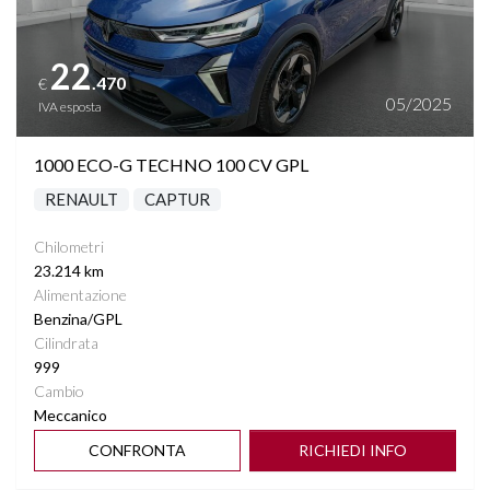
22
.470
€
05/2025
IVA esposta
1000 ECO-G TECHNO 100 CV GPL
RENAULT
CAPTUR
Chilometri
23.214 km
Alimentazione
Benzina/GPL
Cilindrata
999
Cambio
Meccanico
CONFRONTA
RICHIEDI INFO