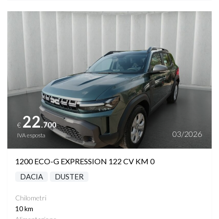
Vedi dettagli
22
.700
€
03/2026
IVA esposta
1200 ECO-G EXPRESSION 122 CV KM 0
DACIA
DUSTER
Chilometri
10 km