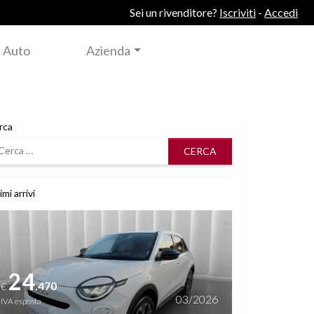
Sei un rivenditore?
Iscriviti
-
Accedi
 Auto
Azienda
rca
rca
imi arrivi
i dettagli
24
.470
€
03/2026
IVA esposta