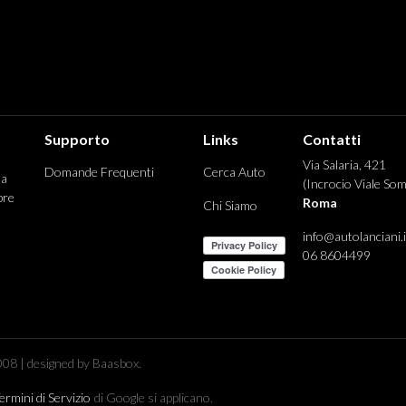
Supporto
Links
Contatti
Via Salaria, 421
Domande Frequenti
Cerca Auto
 a
(Incrocio Viale Som
pre
Roma
Chi Siamo
info@autolanciani.i
06 8604499
08 | designed by Baasbox.
ermini di Servizio
di Google si applicano.