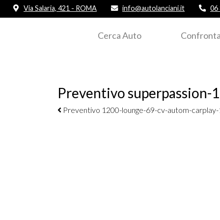
Via Salaria, 421 - ROMA
info@autolanciani.it
06
Cerca Auto
Confronta
Preventivo superpassion-
Navigazione elementi
Preventivo 1200-lounge-69-cv-autom-carplay-