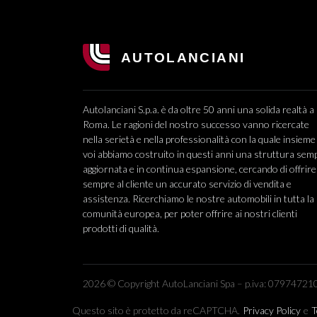
Autolanciani S.p.a. è da oltre 50 anni una solida realtà a
Roma. Le ragioni del nostro successo vanno ricercate
nella serietà e nella professionalità con la quale insieme
voi abbiamo costruito in questi anni una struttura sem
aggiornata e in continua espansione, cercando di offrire
sempre al cliente un accurato servizio di vendita e
assistenza. Ricerchiamo le nostre automobili in tutta la
comunità europea, per poter offrire ai nostri clienti
prodotti di qualità.
2026 © Copyright AutoLanciani Spa – p.iva: 079747210
Questo sito è protetto da reCAPTCHA.
Privacy Policy
e
T