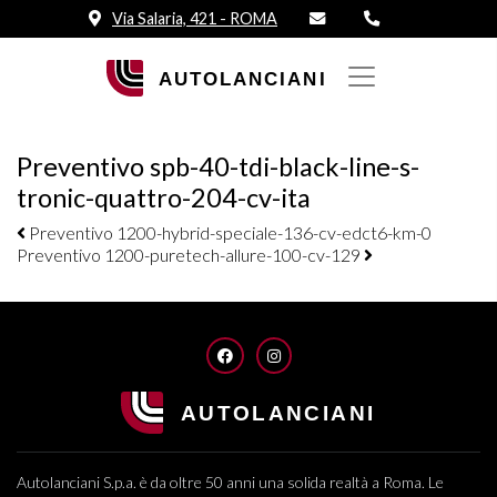
Via Salaria, 421 - ROMA
Preventivo spb-40-tdi-black-line-s-
tronic-quattro-204-cv-ita
Navigazione elementi
Preventivo 1200-hybrid-speciale-136-cv-edct6-km-0
Preventivo 1200-puretech-allure-100-cv-129
FACEBOOK
INSTAGRAM
Autolanciani S.p.a. è da oltre 50 anni una solida realtà a Roma. Le