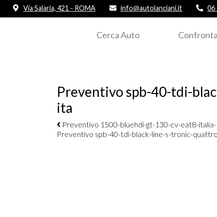
Via Salaria, 421 - ROMA
info@autolanciani.it
06
Cerca Auto
Confronta
Preventivo spb-40-tdi-blac
ita
Navigazione elementi
Preventivo 1500-bluehdi-gt-130-cv-eat8-italia
Preventivo spb-40-tdi-black-line-s-tronic-quattr