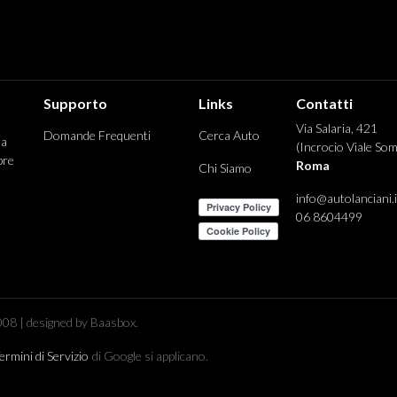
Supporto
Links
Contatti
Via Salaria, 421
Domande Frequenti
Cerca Auto
 a
(Incrocio Viale Som
pre
Roma
Chi Siamo
info@autolanciani.i
06 8604499
08 | designed by Baasbox.
ermini di Servizio
di Google si applicano.