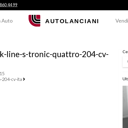
 860 44 99
 Auto
Vendi
k-line-s-tronic-quattro-204-cv-
Ce
Ce
-15
o-204-cv-ita
Ult
Ved