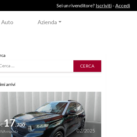
Sei un rivenditore?
Iscriviti
-
Accedi
 Auto
Azienda
rca
rca
imi arrivi
i dettagli
17
.700
€
02/2025
IVA esposta