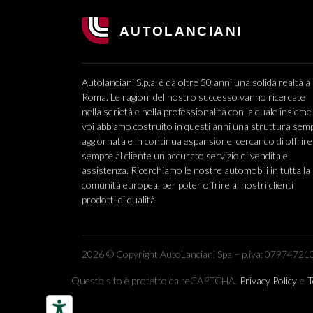
Autolanciani S.p.a. è da oltre 50 anni una solida realtà a
Roma. Le ragioni del nostro successo vanno ricercate
nella serietà e nella professionalità con la quale insieme
voi abbiamo costruito in questi anni una struttura sem
aggiornata e in continua espansione, cercando di offrire
sempre al cliente un accurato servizio di vendita e
assistenza. Ricerchiamo le nostre automobili in tutta la
comunità europea, per poter offrire ai nostri clienti
prodotti di qualità.
2026 © Copyright AutoLanciani Spa – p.iva: 079747210
Questo sito è protetto da reCAPTCHA.
Privacy Policy
e
T