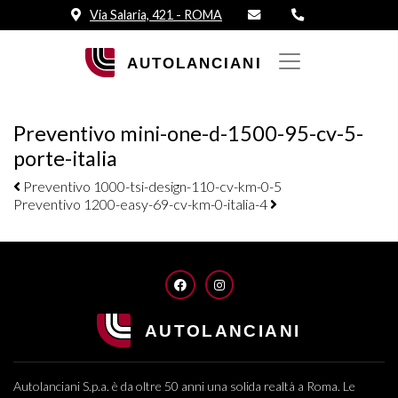
Via Salaria, 421 - ROMA
Preventivo mini-one-d-1500-95-cv-5-
porte-italia
Navigazione elementi
Preventivo 1000-tsi-design-110-cv-km-0-5
Preventivo 1200-easy-69-cv-km-0-italia-4
FACEBOOK
INSTAGRAM
Autolanciani S.p.a. è da oltre 50 anni una solida realtà a Roma. Le