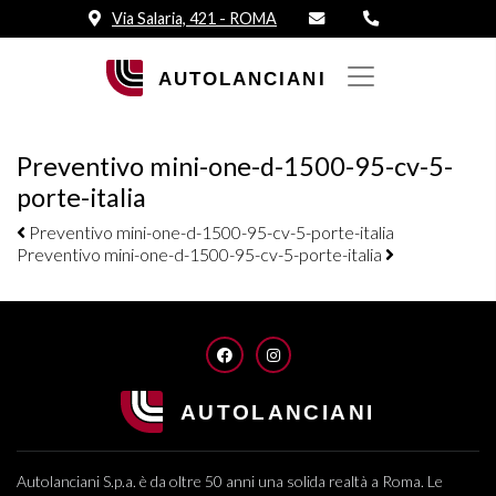
Via Salaria, 421 - ROMA
Preventivo mini-one-d-1500-95-cv-5-
porte-italia
Navigazione elementi
Preventivo mini-one-d-1500-95-cv-5-porte-italia
Preventivo mini-one-d-1500-95-cv-5-porte-italia
FACEBOOK
INSTAGRAM
Autolanciani S.p.a. è da oltre 50 anni una solida realtà a Roma. Le