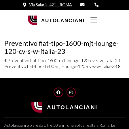
Via Salaria, 421 - ROMA
Preventivo fiat-tipo-1600-mjt-lounge-
120-cv-s-w-italia-23
Navigazione elementi
Preventivo fiat-tipo-1600-mjt-lounge-120-cv-s-w-italia-23
Preventivo fiat-tipo-1600-mjt-lounge-120-cv-s-w-italia-23
FACEBOOK
INSTAGRAM
Autolanciani S.p.a. è da oltre 50 anni una solida realtà a Roma. Le