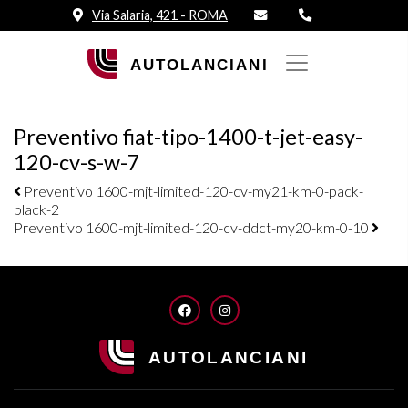
Via Salaria, 421 - ROMA
Preventivo fiat-tipo-1400-t-jet-easy-
120-cv-s-w-7
Navigazione elementi
Preventivo 1600-mjt-limited-120-cv-my21-km-0-pack-
black-2
Preventivo 1600-mjt-limited-120-cv-ddct-my20-km-0-10
FACEBOOK
INSTAGRAM