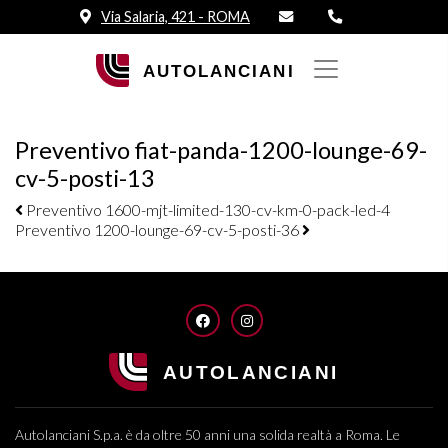
Via Salaria, 421 - ROMA
Preventivo fiat-panda-1200-lounge-69-
cv-5-posti-13
Navigazione elementi
Preventivo 1600-mjt-limited-130-cv-km-0-pack-led-4
Preventivo 1200-lounge-69-cv-5-posti-36
FACEBOOK
INSTAGRAM
Autolanciani S.p.a. è da oltre 50 anni una solida realtà a Roma. Le