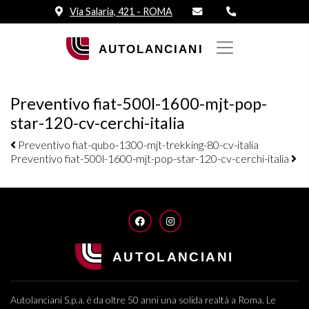
Via Salaria, 421 - ROMA
Preventivo fiat-500l-1600-mjt-pop-
star-120-cv-cerchi-italia
Navigazione elementi
Preventivo fiat-qubo-1300-mjt-trekking-80-cv-italia
Preventivo fiat-500l-1600-mjt-pop-star-120-cv-cerchi-italia
FACEBOOK
INSTAGRAM
Autolanciani S.p.a. è da oltre 50 anni una solida realtà a Roma. Le