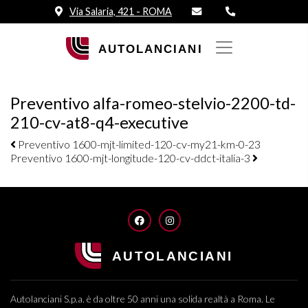
Via Salaria, 421 - ROMA
Preventivo alfa-romeo-stelvio-2200-td-
210-cv-at8-q4-executive
Navigazione elementi
Preventivo 1600-mjt-limited-120-cv-my21-km-0-23
Preventivo 1600-mjt-longitude-120-cv-ddct-italia-3
FACEBOOK
INSTAGRAM
Autolanciani S.p.a. è da oltre 50 anni una solida realtà a Roma. Le