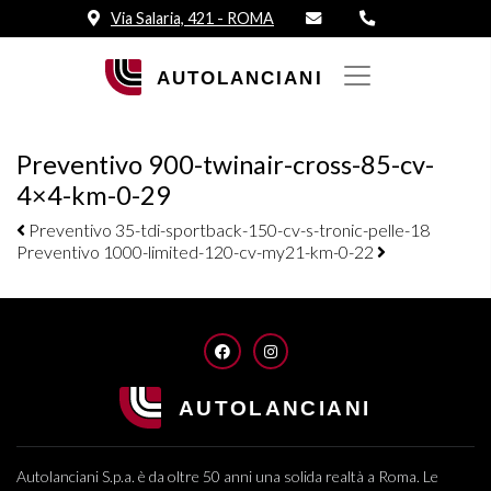
Via Salaria, 421 - ROMA
Preventivo 900-twinair-cross-85-cv-
4×4-km-0-29
Navigazione elementi
Preventivo 35-tdi-sportback-150-cv-s-tronic-pelle-18
Preventivo 1000-limited-120-cv-my21-km-0-22
FACEBOOK
INSTAGRAM
Autolanciani S.p.a. è da oltre 50 anni una solida realtà a Roma. Le