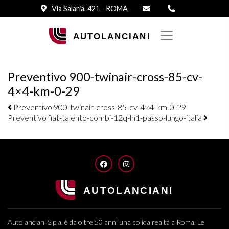
Via Salaria, 421 - ROMA
Preventivo 900-twinair-cross-85-cv-
4×4-km-0-29
Navigazione elementi
Preventivo 900-twinair-cross-85-cv-4×4-km-0-29
Preventivo fiat-talento-combi-12q-lh1-passo-lungo-italia
FACEBOOK
INSTAGRAM
Autolanciani S.p.a. è da oltre 50 anni una solida realtà a Roma. Le