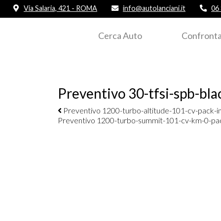
Via Salaria, 421 - ROMA
info@autolanciani.it
06
Cerca Auto
Confronta
Preventivo 30-tfsi-spb-bla
Navigazione elementi
Preventivo 1200-turbo-altitude-101-cv-pack-i
Preventivo 1200-turbo-summit-101-cv-km-0-pa