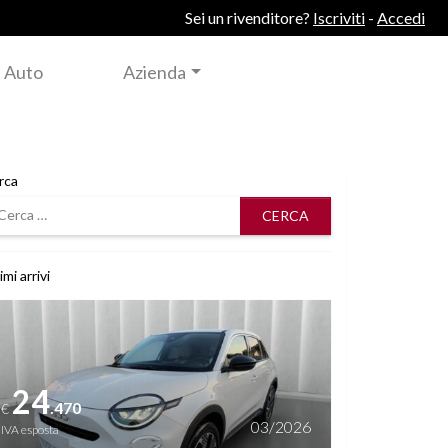
Sei un rivenditore?
Iscriviti
-
Accedi
 Auto
Azienda
rca
rca
imi arrivi
i dettagli
24
.470
€
03/2026
IVA esposta