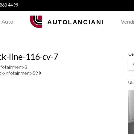
 860 44 99
 Auto
Vendi
ck-line-116-cv-7
Ce
Ce
nfotainment-3
ck-infotainment-59
Ult
Ved