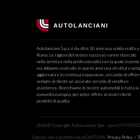
Autolanciani S.p.a. è da oltre 50 anni una solida realtà a
Roma. Le ragioni del nostro successo vanno ricercate
nella serietà e nella professionalità con la quale insieme
voi abbiamo costruito in questi anni una struttura sem
aggiornata e in continua espansione, cercando di offrire
sempre al cliente un accurato servizio di vendita e
assistenza. Ricerchiamo le nostre automobili in tutta la
comunità europea, per poter offrire ai nostri clienti
prodotti di qualità.
2026 © Copyright AutoLanciani Spa – p.iva: 079747210
Questo sito è protetto da reCAPTCHA.
Privacy Policy
e
T