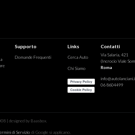
Supporto
Links
Contatti
Via Salaria, 421
Domande Frequenti
Cerca Auto
 a
(Incrocio Viale Som
pre
Roma
Chi Siamo
info@autolanciani.i
06 8604499
08 | designed by Baasbox.
ermini di Servizio
di Google si applicano.