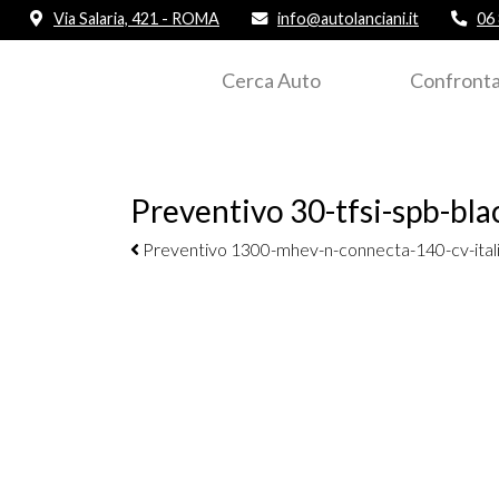
Via Salaria, 421 - ROMA
info@autolanciani.it
06
Cerca Auto
Confronta
Preventivo 30-tfsi-spb-bla
Navigazione elementi
Preventivo 1300-mhev-n-connecta-140-cv-ital