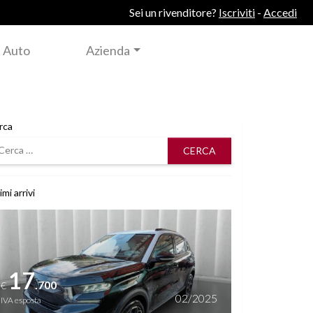
Sei un rivenditore?
Iscriviti
-
Accedi
 Auto
Azienda
rca
rca
imi arrivi
i dettagli
17
.700
€
02/2025
IVA esposta