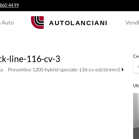
 860 44 99
 Auto
Vendi
ck-line-116-cv-3
Ce
Ce
ia
Preventivo 1200-hybrid-speciale-136-cv-edct6-km-0
Ult
Ved