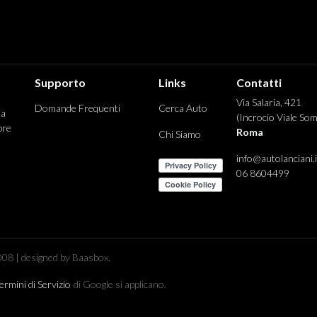
Supporto
Links
Contatti
Via Salaria, 421
Domande Frequenti
Cerca Auto
 a
(Incrocio Viale Som
pre
Roma
Chi Siamo
info@autolanciani.i
06 8604499
08 | designed by Baasbox.
ermini di Servizio
di Google si applicano.