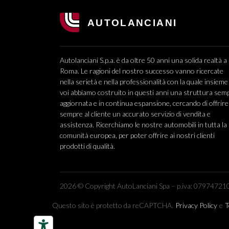
Autolanciani S.p.a. è da oltre 50 anni una solida realtà a
Roma. Le ragioni del nostro successo vanno ricercate
nella serietà e nella professionalità con la quale insieme
voi abbiamo costruito in questi anni una struttura sem
aggiornata e in continua espansione, cercando di offrire
sempre al cliente un accurato servizio di vendita e
assistenza. Ricerchiamo le nostre automobili in tutta la
comunità europea, per poter offrire ai nostri clienti
prodotti di qualità.
2026 © Copyright AutoLanciani Spa – p.iva: 079747210
Questo sito è protetto da reCAPTCHA.
Privacy Policy
e
T