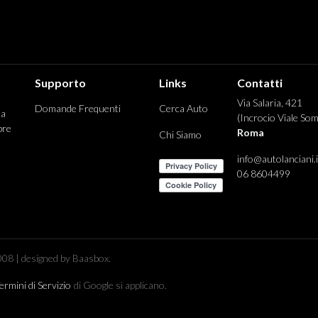
Supporto
Links
Contatti
Via Salaria, 421
Domande Frequenti
Cerca Auto
 a
(Incrocio Viale Som
pre
Roma
Chi Siamo
info@autolanciani.i
06 8604499
08 | designed by Baasbox.
ermini di Servizio
di Google si applicano.