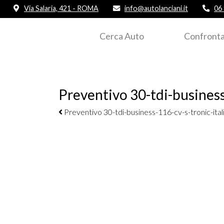
Via Salaria, 421 - ROMA
info@autolanciani.it
06
Cerca Auto
Confronta
Preventivo 30-tdi-business
Navigazione elementi
Preventivo 30-tdi-business-116-cv-s-tronic-ital