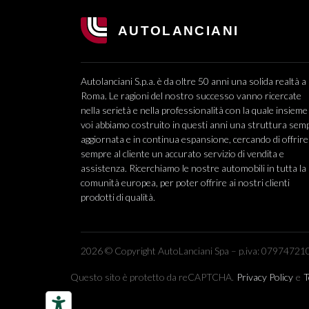
Autolanciani S.p.a. è da oltre 50 anni una solida realtà a
Roma. Le ragioni del nostro successo vanno ricercate
nella serietà e nella professionalità con la quale insieme
voi abbiamo costruito in questi anni una struttura sem
aggiornata e in continua espansione, cercando di offrire
sempre al cliente un accurato servizio di vendita e
assistenza. Ricerchiamo le nostre automobili in tutta la
comunità europea, per poter offrire ai nostri clienti
prodotti di qualità.
2026 © Copyright AutoLanciani Spa – p.iva: 079747210
Questo sito è protetto da reCAPTCHA.
Privacy Policy
e
T