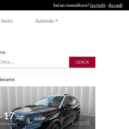
Sei un rivenditore?
Iscriviti
-
Accedi
 Auto
Azienda
rca
rca
imi arrivi
i dettagli
17
.700
€
02/2025
IVA esposta