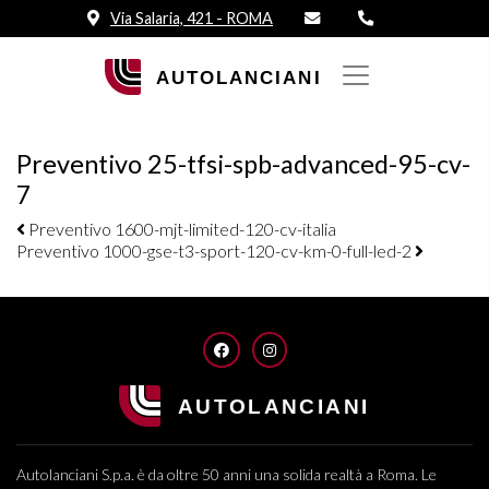
Via Salaria, 421 - ROMA
Preventivo 25-tfsi-spb-advanced-95-cv-
7
Navigazione elementi
Preventivo 1600-mjt-limited-120-cv-italia
Preventivo 1000-gse-t3-sport-120-cv-km-0-full-led-2
FACEBOOK
INSTAGRAM
Autolanciani S.p.a. è da oltre 50 anni una solida realtà a Roma. Le