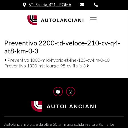
Via Salaria, 421 - ROMA
Preventivo 2200-td-veloce-210-cv-q4-
at8-km-0-3
Navigazione elementi
Preventivo 1000-mild-hybrid-st-line-125-cv-km-0-10
Preventivo 1300-mjt-lounge-95-cv-italia-3
FACEBOOK
INSTAGRAM
Autolanciani S.p.a. è da oltre 50 anni una solida realtà a Roma. Le