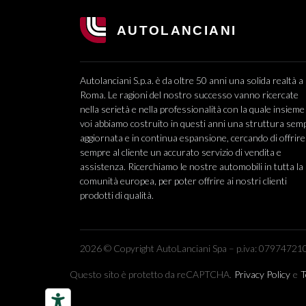
Autolanciani S.p.a. è da oltre 50 anni una solida realtà a
Roma. Le ragioni del nostro successo vanno ricercate
nella serietà e nella professionalità con la quale insieme
voi abbiamo costruito in questi anni una struttura sem
aggiornata e in continua espansione, cercando di offrire
sempre al cliente un accurato servizio di vendita e
assistenza. Ricerchiamo le nostre automobili in tutta la
comunità europea, per poter offrire ai nostri clienti
prodotti di qualità.
2026 © Copyright AutoLanciani Spa – p.iva: 079747210
Questo sito è protetto da reCAPTCHA.
Privacy Policy
e
T