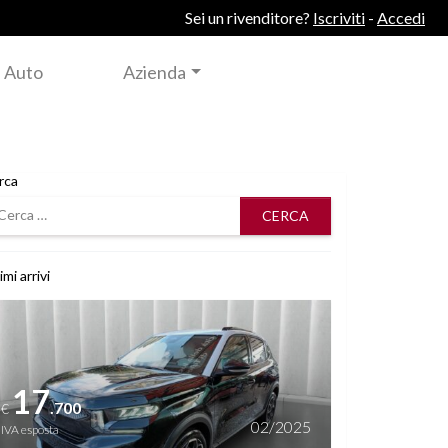
Sei un rivenditore?
Iscriviti
-
Accedi
 Auto
Azienda
rca
rca
imi arrivi
i dettagli
17
.700
€
02/2025
IVA esposta