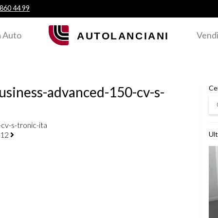
 860 44 99
 Auto
Vendi
usiness-advanced-150-cv-s-
Ce
Ce
v-s-tronic-ita
-12
Ult
Ved