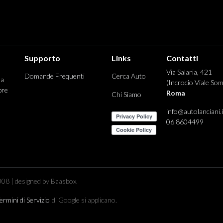
Supporto
Links
Contatti
Via Salaria, 421
Domande Frequenti
Cerca Auto
 a
(Incrocio Viale Som
pre
Roma
Chi Siamo
info@autolanciani.i
06 8604499
08 | designed by Baasbox.
ermini di Servizio
di Google si applicano.