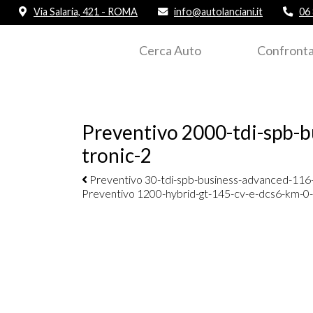
Via Salaria, 421 - ROMA
info@autolanciani.it
06
Cerca Auto
Confronta
Preventivo 2000-tdi-spb-b
tronic-2
Navigazione elementi
Preventivo 30-tdi-spb-business-advanced-116-c
Preventivo 1200-hybrid-gt-145-cv-e-dcs6-km-0